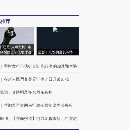
辑推荐
侵”还是“人道危机” 难
撕裂西班牙飞地休达
显影｜瓜农的漫长等待
｜
宇树发行市值610亿 先行者的加速和考验
｜
在岸人民币兑美元汇率连日升破6.75
我闻
｜
艾路明及多名股东被拘
｜
特朗普再签两份行政令限制出生公民权
周刊
｜
【封面报道】电力现货市场元年突进