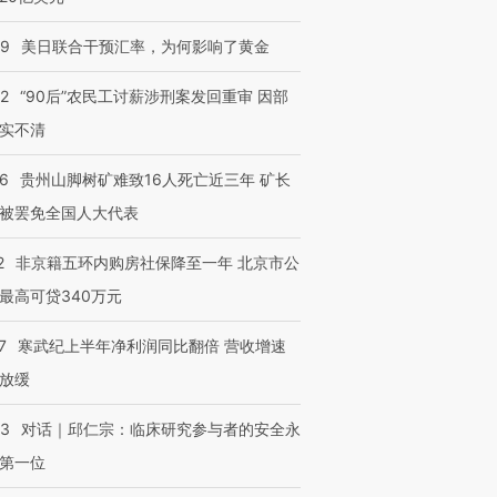
09
美日联合干预汇率，为何影响了黄金
32
“90后”农民工讨薪涉刑案发回重审 因部
实不清
36
贵州山脚树矿难致16人死亡近三年 矿长
被罢免全国人大代表
2
非京籍五环内购房社保降至一年 北京市公
最高可贷340万元
7
寒武纪上半年净利润同比翻倍 营收增速
放缓
53
对话｜邱仁宗：临床研究参与者的安全永
第一位