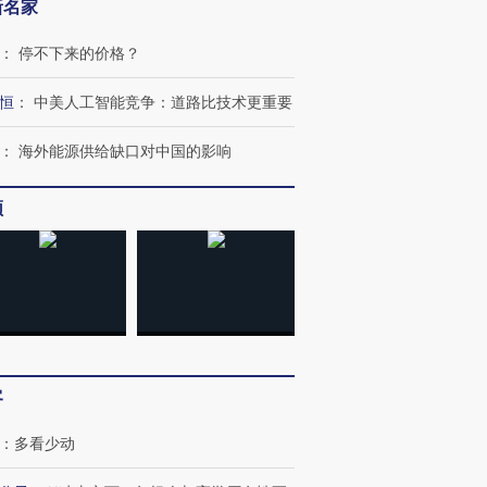
新名家
：
停不下来的价格？
恒
：
中美人工智能竞争：道路比技术更重要
：
海外能源供给缺口对中国的影响
频
”还是“人道危
湖北宜昌局部短时降雨
哈尔滨遭遇短时极端强降
撕裂西班牙
128毫米 紧急转移近
雨 3小时累计雨量超80毫
秘鲁纳斯
4000人
米
13人遇难
客
进第四届链博
【商旅对话】华住集团
：
多看少动
技“链”接产
【特别呈现】寻找100种
CFO：不靠规模取胜，华
【特别呈
有意思的生活方式·第三对
住三大增长引擎是什么？
有意思的