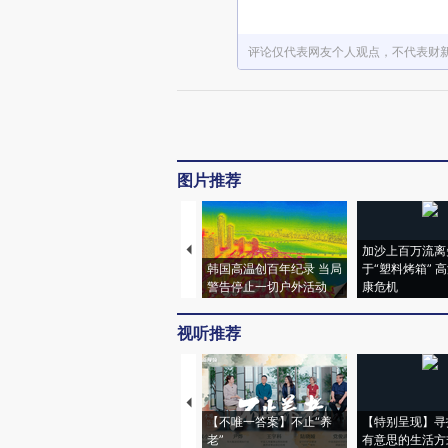
评论仅代表网友个人观点，不代表财
图片推荐
加沙上百万流离
韩国高温创百年纪录 当局
于“塑料烤箱” 
警告停止一切户外活动
康危机
视听推荐
【不唯一答案】不止“养
【特别呈现】寻
老”
有意思的生活方