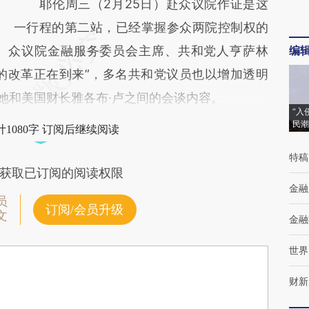
耶伦周三（2月25日）赴众议院作证是这
一行程的第二站，已经掌握参众两院控制权的
。众议院金融服务委员会主席、共和党人亨萨林
编
“美联储的改革正在到来”，多名共和党议员也以增加透明
”她和美国财长雅各布·卢之间的会谈内容。
“入
民潮
1080字 订阅后继续阅读
特稿
获取已订阅的阅读权限
金融
员
订阅/会员升级
文
金融
世界
财新