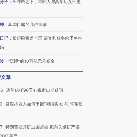
分子
：
AI冲击之下，年轻人与高学历女性更
坤
：
耳闻目睹的几位律师
日记
：
长护险覆盖全国 筹资和服务给予将持
码
波
：
“沉睡”的10万亿元公积金
新文章
46
离岸信托90天补税窗口期疑问
00
普渡机器人如何平衡“脚踏实地”与“仰望星
？
57
特朗普召开矿业圆桌会 拟向关键矿产投
20亿美元