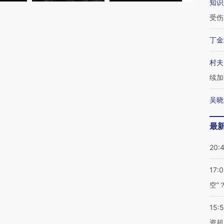
知识
受伤
丁金
村夫
续加
吴晓
最
20:
17:
空”
15:
资超