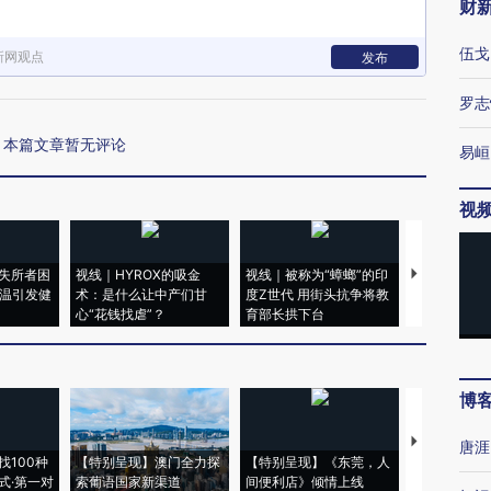
财
伍戈
新网观点
发布
罗志
本篇文章暂无评论
易峘
视
失所者困
视线｜HYROX的吸金
视线｜被称为“蟑螂”的印
视线｜“入侵
高温引发健
术：是什么让中产们甘
度Z世代 用街头抗争将教
机”？难民潮
心“花钱找虐”？
育部长拱下台
飞地休达
博
【推广】走
唐涯
找100种
【特别呈现】澳门全力探
【特别呈现】《东莞，人
会，让数智科
式·第一对
索葡语国家新渠道
间便利店》倾情上线
业