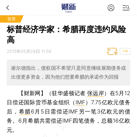
世界
标普经济学家：希腊再度违约风险
高
2015年05月28日 11:59
T中
谢尔德指出，债权国不希望只是同意继续展期债务或
出借更多资金，因为他们想要希腊的承诺作为回报
【财新网】（驻华盛顿记者
张远岸
）
在5月12
日偿还国际货币基金组织（
IMF
）7.75亿欧元债务
后，
希腊
6月5日需偿还IMF另一笔3亿欧元的债
务。6月希腊共需偿还IMF四笔债务，总额16亿欧
元。