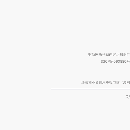
财新网所刊载内容之知识产
京ICP证090880号
违法和不良信息举报电话（涉网络暴力有
关