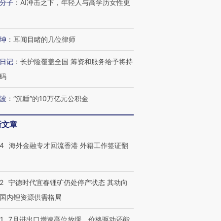
分子
：
AI冲击之下，年轻人与高学历女性更
检体内含3种
度Z世代 用街头抗争将教
机”？难民潮撕裂西班牙
秘鲁纳斯
育部长拱下台
飞地休达
13人遇难
坤
：
耳闻目睹的几位律师
日记
：
长护险覆盖全国 筹资和服务给予将持
进第四届链博
【商旅对话】华住集团
码
技“链”接产
【特别呈现】寻找100种
CFO：不靠规模取胜，华
【特别呈
有意思的生活方式·第三对
住三大增长引擎是什么？
有意思的
波
：
“沉睡”的10万亿元公积金
新文章
14
海外金融专才回流香港 外籍工作签证翻
2
宁德时代宜春锂矿仍处停产状态 其动向
国内锂资源供需格局
1
7月进出口增速高位放缓，价格驱动还能