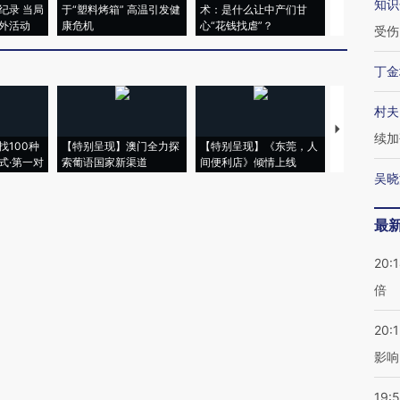
知识
纪录 当局
于“塑料烤箱” 高温引发健
术：是什么让中产们甘
粒摇头丸 尿
外活动
康危机
心“花钱找虐”？
毒品
受伤
丁金
村夫
【推广】走
续加
找100种
【特别呈现】澳门全力探
【特别呈现】《东莞，人
会，让数智科
式·第一对
索葡语国家新渠道
间便利店》倾情上线
业
吴晓
最
20:
倍
20:1
影响
19:5