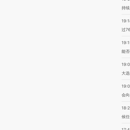
持续
19:1
过7
19:1
能否
19:
大选
19:0
会向
18:
候任
17: