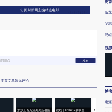
财
订阅财新网主编精选电邮
伍戈
罗志
易峘
视
新网观点
发布
本篇文章暂无评论
博
唐涯
加沙上百万流离失所者困
视线｜HYROX的吸金
马航飞行员