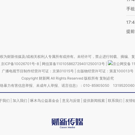
手祖
17:
提前
权为财新传媒及/或相关权利人专属所有或持有。未经许可，禁止进行转载、摘编、
京ICP备10026701号-8
|
网信算备110105862729401250013号
|
京公网安备 11
广播电视节目制作经营许可证：京第01015号
|
出版物经营许可证：第直100013号
Copyright 财新网 All Rights Reserved 版权所有 复制必究
害信息举报、未成年人举报、谣言信息）：010-85905050 13195200605 举报邮
于我们
|
加入我们
|
啄木鸟公益基金会
|
意见与反馈
|
提供新闻线索
|
联系我们
|
友情