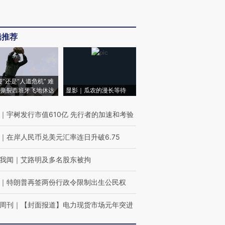
辑推荐
侵”还是“人道危机” 难
撕裂西班牙飞地休达
显影｜瓜农的漫长等待
｜
宇树发行市值610亿 先行者的加速和考验
｜
在岸人民币兑美元汇率连日升破6.75
我闻
｜
艾路明及多名股东被拘
｜
特朗普再签两份行政令限制出生公民权
周刊
｜
【封面报道】电力现货市场元年突进