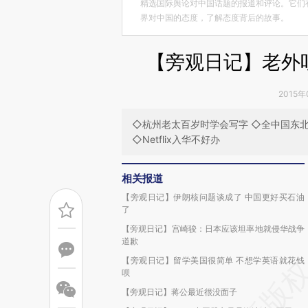
精选国际舆论对中国话题的报道和评论。它们
界对中国的态度，了解态度背后的故事。
【旁观日记】老外
2015年
◇杭州老太百岁时学会写字 ◇全中国东北
◇Netflix入华不好办
相关报道
【旁观日记】伊朗核问题谈成了 中国更好买石油
了
【旁观日记】宫崎骏：日本应该坦率地就侵华战争
道歉
【旁观日记】留学美国很简单 不想学英语就花钱
呗
【旁观日记】蒋公最近很没面子