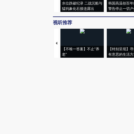
水位跌破纪录 二战沉船与
韩国高温创百年
猛犸象化石接连露出
警告停止一切户
视听推荐
【不唯一答案】不止“养
【特别呈现】寻
老”
有意思的生活方