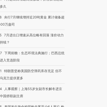
多久
8
央行7月继续增持近20吨黄金 累计储备超
600万盎司
5
7月进出口增速从高位略有回落 涨价动力
持续？
07
下周前瞻：生态环境法典施行；巴西总统
进入竞选阶段
1
特朗普坚称美国防空弹药库存充足 但不
乌克兰提供更多
24
人事观察｜上海55岁女副市长解冬进京
中国侨联副主席
45
泰国发生致命校园枪击案至少6人死亡 枪