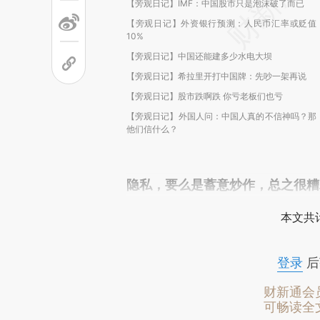
【旁观日记】IMF：中国股市只是泡沫破了而已
【旁观日记】外资银行预测：人民币汇率或贬值
10%
【旁观日记】中国还能建多少水电大坝
【旁观日记】希拉里开打中国牌：先吵一架再说
【旁观日记】股市跌啊跌 你亏老板们也亏
【旁观日记】外国人问：中国人真的不信神吗？那
他们信什么？
隐私，要么是蓄意炒作，总之很糟
本文共计
登录
后
财新通会
可畅读全