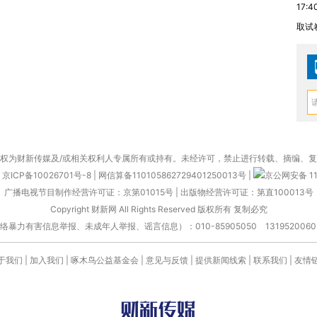
17:4
取试
权为财新传媒及/或相关权利人专属所有或持有。未经许可，禁止进行转载、摘编、
京ICP备10026701号-8
|
网信算备110105862729401250013号
|
京公网安备 11
广播电视节目制作经营许可证：京第01015号
|
出版物经营许可证：第直100013号
Copyright 财新网 All Rights Reserved 版权所有 复制必究
害信息举报、未成年人举报、谣言信息）：010-85905050 13195200605 举报邮
于我们
|
加入我们
|
啄木鸟公益基金会
|
意见与反馈
|
提供新闻线索
|
联系我们
|
友情