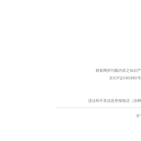
财新网所刊载内容之知识产
京ICP证090880号
违法和不良信息举报电话（涉网络暴力有
关