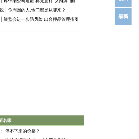
|
库什纳公司道歉 称无意打"女婿牌"推广
说
|
你周围的人,他们都是从哪来？
|
银监会进一步防风险 出台押品管理指引
新名家
：
停不下来的价格？