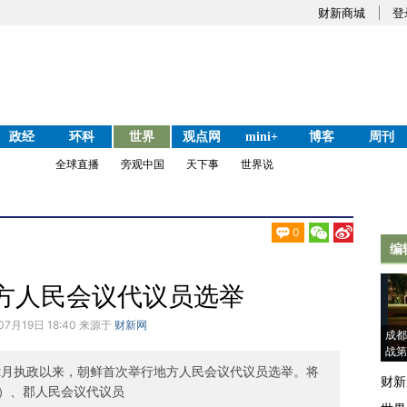
财新商城
登
政经
环科
世界
观点网
mini+
博客
周刊
全球直播
旁观中国
天下事
世界说
0
编
方人民会议代议员选举
07月19日 18:40 来源于
财新网
成都
战第
12月执政以来，朝鲜首次举行地方人民会议代议员选举。将
财新
）、郡人民会议代议员