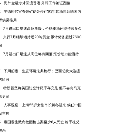
育部长拱下台
飞地休达
13人遇难
4
海外金融专才回流香港 外籍工作签证翻倍
2
宁德时代宜春锂矿仍处停产状态 其动向影响国内
源供需格局
7月进出口增速高位放缓，价格驱动还能持续多久
央行7月继续增持近20吨黄金 累计储备超过7600
进第四届链博
【商旅对话】华住集团
技“链”接产
【特别呈现】寻找100种
CFO：不靠规模取胜，华
【特别呈
司
有意思的生活方式·第三对
住三大增长引擎是什么？
有意思的
7月进出口增速从高位略有回落 涨价动力能否持
7
下周前瞻：生态环境法典施行；巴西总统大选进
选阶段
1
特朗普坚称美国防空弹药库存充足 但不会向乌克
供更多
4
人事观察｜上海55岁女副市长解冬进京 候任中国
副主席
5
泰国发生致命校园枪击案至少6人死亡 枪手祖父
被杀