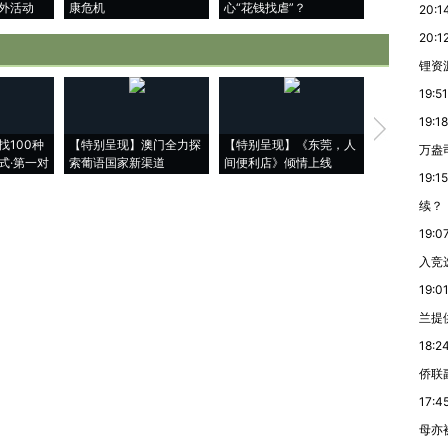
外活动
康危机
心“花钱找虐”？
毒品
20:1
20:1
锂资
19:51
19:18
【推广】走
找100种
【特别呈现】澳门全力探
【特别呈现】《东莞，人
会，让数智科
万盎
式·第一对
索葡语国家新渠道
间便利店》倾情上线
业
19:15
续？
19:0
入竞
19:0
兰提
18:2
侨联
17:4
母亦