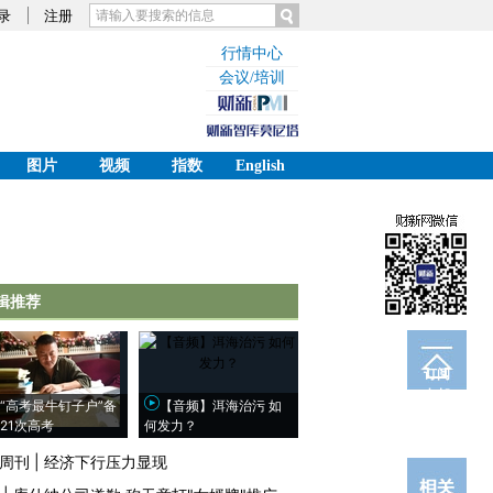
录
注册
行情中心
会议/培训
图片
视频
指数
English
辑推荐
订阅
电邮
“高考最牛钉子户”备
【音频】洱海治污 如
21次高考
何发力？
周刊
|
经济下行压力显现