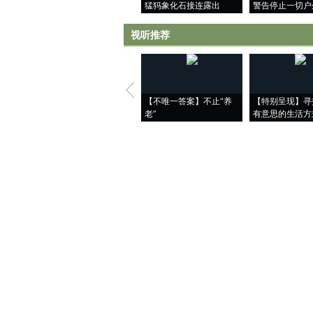
猛犸象化石接连露出
警告停止一切户
视听推荐
【不唯一答案】不止“养
【特别呈现】寻
老”
有意思的生活方