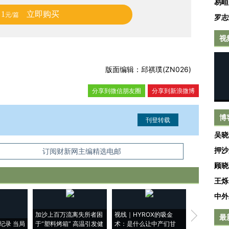
易峘
1
立即购买
元/篇
罗志
视
版面编辑：邱祺璞(ZN026)
分享到微信朋友圈
分享到新浪微博
博
吴晓
押沙
信息。经确认即可刊登转载。
订阅财新网主编精选电邮
顾晓
王烁
中外
加沙上百万流离失所者困
视线｜HYROX的吸金
马航飞行员
最
纪录 当局
于“塑料烤箱” 高温引发健
术：是什么让中产们甘
粒摇头丸 尿