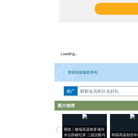
Loading...
财新传媒版权所有。
推广
如需刊登转载请点击右侧按钮，提交相关
财新会员积分兑好礼
图片推荐
视线｜极端高温致多瑙河
水位跌破纪录 二战沉船与
韩国高温创百年