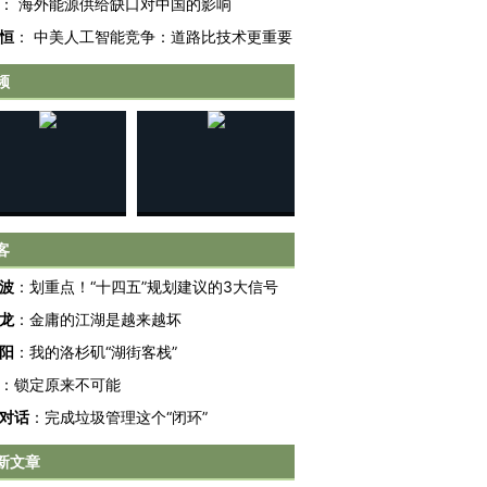
：
海外能源供给缺口对中国的影响
恒
：
中美人工智能竞争：道路比技术更重要
频
客
波
：
划重点！“十四五”规划建议的3大信号
龙
：
金庸的江湖是越来越坏
阳
：
我的洛杉矶“湖街客栈”
：
锁定原来不可能
对话
：
完成垃圾管理这个“闭环”
跨国走私7万
视线｜被称为“蟑螂”的印
视线｜“入侵”还是“人道危
新文章
检体内含3种
度Z世代 用街头抗争将教
机”？难民潮撕裂西班牙
秘鲁纳斯