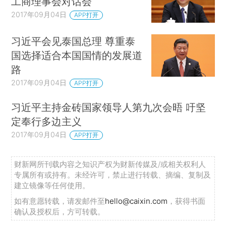
工商理事会对话会
2017年09月04日
APP打开
习近平会见泰国总理 尊重泰
国选择适合本国国情的发展道
路
2017年09月04日
APP打开
习近平主持金砖国家领导人第九次会晤 吁坚
定奉行多边主义
2017年09月04日
APP打开
财新网所刊载内容之知识产权为财新传媒及/或相关权利人
专属所有或持有。未经许可，禁止进行转载、摘编、复制及
建立镜像等任何使用。
如有意愿转载，请发邮件至
hello@caixin.com
，获得书面
确认及授权后，方可转载。