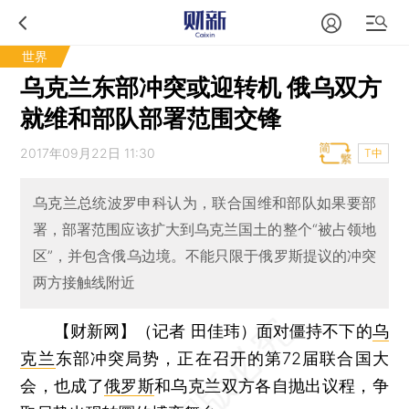
世界
乌克兰东部冲突或迎转机 俄乌双方
就维和部队部署范围交锋
2017年09月22日 11:30
T中
乌克兰总统波罗申科认为，联合国维和部队如果要部
署，部署范围应该扩大到乌克兰国土的整个“被占领地
区”，并包含俄乌边境。不能只限于俄罗斯提议的冲突
两方接触线附近
【财新网】（记者 田佳玮）
面对僵持不下的
乌
克兰
东部冲突局势，正在召开的第72届联合国大
会，也成了
俄罗斯
和乌克兰双方各自抛出议程，争