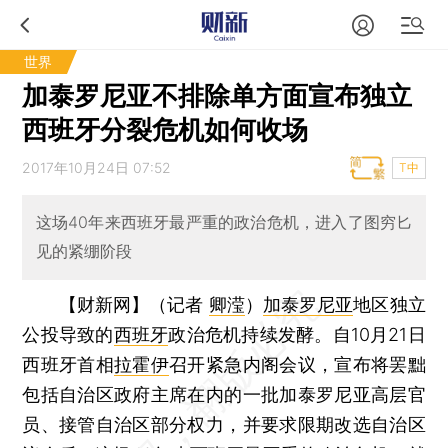
世界
加泰罗尼亚不排除单方面宣布独立
西班牙分裂危机如何收场
2017年10月24日 07:52
T中
这场40年来西班牙最严重的政治危机，进入了图穷匕
见的紧绷阶段
【财新网】（记者
卿滢
）
加泰罗尼亚
地区独立
公投导致的
西班牙
政治危机持续发酵。自10月21日
西班牙首相
拉霍伊
召开紧急内阁会议，宣布将罢黜
包括自治区政府主席在内的一批加泰罗尼亚高层官
员、接管自治区部分权力，并要求限期改选自治区