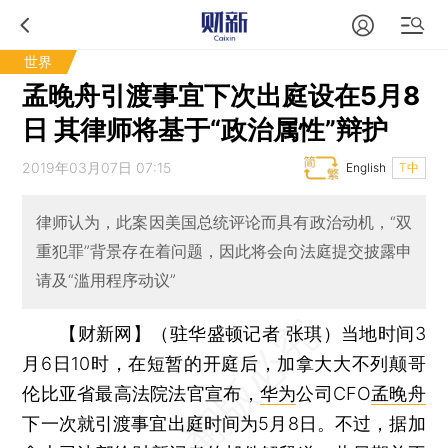
世界
孟晚舟引渡事宜下次出庭设在5月8
日 其律师将基于“政治属性”辩护
2019年03月07日 07:15
English
T中
律师认为，此案因美国总统评论而具有政治动机，“双
重犯罪”背景存在着问题，因此将会向法庭提交披露申
请及“滥用程序动议”
【财新网】（驻华盛顿记者 张琪）
当地时间3
月6日10时，在短暂的开庭后，加拿大大不列颠哥
伦比亚省最高法院法官宣布，
华为
公司CFO
孟晚舟
下一次就引渡事宜出庭时间为5月8日。不过，据加