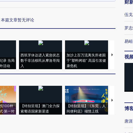
财
伍戈
本篇文章暂无评论
罗志
易峘
西班牙休达进入紧急状态
加沙上百万流离失所者困
视线｜HYR
视
纪录 当局
数千非法移民从摩洛哥闯
于“塑料烤箱” 高温引发健
术：是什么
外活动
入
康危机
心“花钱找虐
【推广】走
找100种
【特别呈现】澳门全力探
【特别呈现】《东莞，人
会，让数智科
博
式·第一对
索葡语国家新渠道
间便利店》倾情上线
业
唐涯