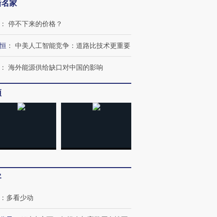
新名家
：
停不下来的价格？
恒
：
中美人工智能竞争：道路比技术更重要
：
海外能源供给缺口对中国的影响
OX的吸金
马航飞行员跨国走私7万
视线｜被称为“蟑螂”的印
频
让中产们甘
粒摇头丸 尿检体内含3种
度Z世代 用街头抗争将教
秘鲁纳斯
”？
毒品
育部长拱下台
13人遇难
进第四届链博
【商旅对话】华住集团
技“链”接产
【特别呈现】寻找100种
CFO：不靠规模取胜，华
【特别呈
客
有意思的生活方式·第三对
住三大增长引擎是什么？
有意思的
：
多看少动