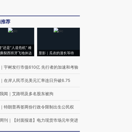
辑推荐
侵”还是“人道危机” 难
撕裂西班牙飞地休达
显影｜瓜农的漫长等待
｜
宇树发行市值610亿 先行者的加速和考验
｜
在岸人民币兑美元汇率连日升破6.75
我闻
｜
艾路明及多名股东被拘
｜
特朗普再签两份行政令限制出生公民权
周刊
｜
【封面报道】电力现货市场元年突进