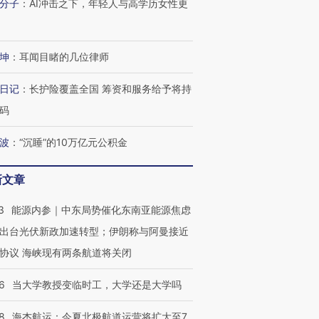
分子
：
AI冲击之下，年轻人与高学历女性更
坤
：
耳闻目睹的几位律师
日记
：
长护险覆盖全国 筹资和服务给予将持
码
波
：
“沉睡”的10万亿元公积金
新文章
3
能源内参｜中东局势催化东南亚能源焦虑
出台光伏新政加速转型；伊朗称与阿曼接近
协议 海峡现有两条航道将关闭
6
当大学教授变临时工，大学还是大学吗
8
海杰航运：今夏北极航道运营将扩大至7