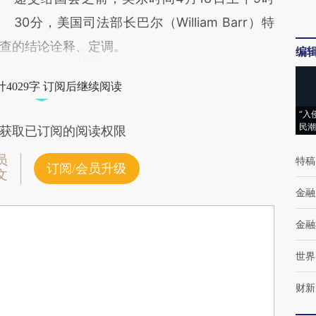
30分，美国司法部长巴尔（William Barr）特
查的结论诠释、定调。
编
4029字 订阅后继续阅读
“入
民潮
获取已订阅的阅读权限
员
特稿
订阅/会员升级
文
金融
金融
世界
财新