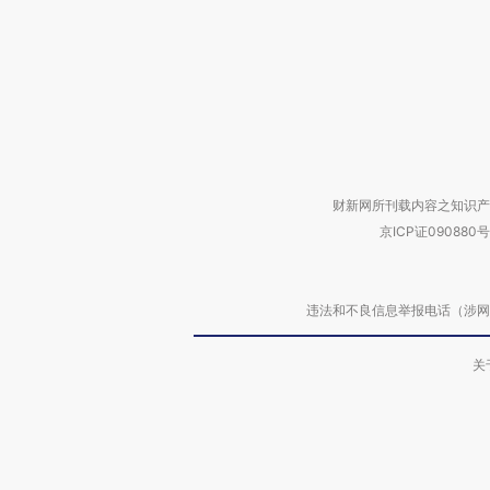
财新网所刊载内容之知识产
京ICP证090880号
违法和不良信息举报电话（涉网络暴力有
关