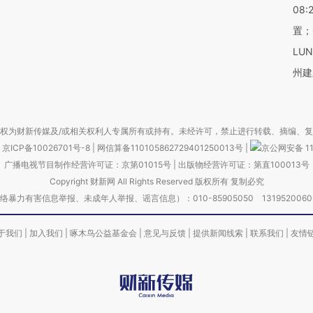
08:
置；
LU
州建
权为财新传媒及/或相关权利人专属所有或持有。未经许可，禁止进行转载、摘编、
京ICP备10026701号-8
|
网信算备110105862729401250013号
|
京公网安备 11
广播电视节目制作经营许可证：京第01015号
|
出版物经营许可证：第直100013号
Copyright 财新网 All Rights Reserved 版权所有 复制必究
害信息举报、未成年人举报、谣言信息）：010-85905050 13195200605 举报邮
于我们
|
加入我们
|
啄木鸟公益基金会
|
意见与反馈
|
提供新闻线索
|
联系我们
|
友情