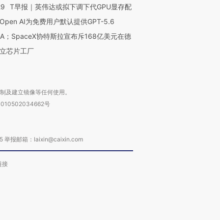
29
T早报｜英伟达或拟下调下代GPU显存配
Open AI为免费用户默认提供GPT-5.6
NA；SpaceX协特斯拉宣布斥168亿美元在德
立芯片工厂
复制及建立镜像等任何使用。
010502034662号
箱：laixin@caixin.com
链接