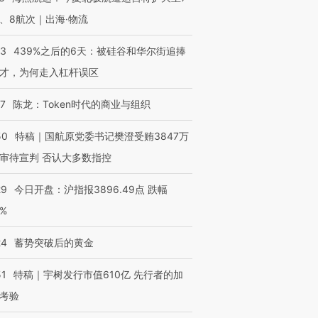
、8航次｜出海·物流
53
439%之后的6天：被硅谷和华尔街追捧
才，为何走入杠杆误区
07
陈龙：Token时代的商业与组织
50
特稿｜国航原党委书记樊澄受贿3847万
审待宣判 否认大多数指控
29
今日开盘：沪指报3896.49点 跌幅
0%
24
蓄势突破后的黄金
51
特稿｜宇树发行市值610亿 先行者的加
考验