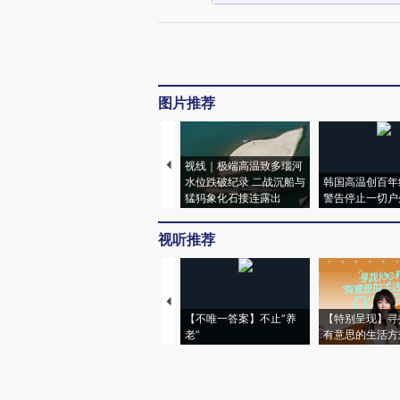
图片推荐
视线｜极端高温致多瑙河
水位跌破纪录 二战沉船与
韩国高温创百年
猛犸象化石接连露出
警告停止一切户
视听推荐
【不唯一答案】不止“养
【特别呈现】寻
老”
有意思的生活方