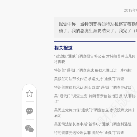
2019年
报告中称，当特朗普得知特别检察官穆勒
糟了。我的总统生涯要结束了。我完了（I’m 
相关报道
“过滤版”通俄门调查报告将公布 对特朗普冲击几何
将揭晓
特朗普“通俄门”调查完成 穆勒未做出进一步指控
美候任司法部长作证 承诺支持“通俄门”调查
特朗普前律师承认说谎 或成“通俄门”调查突破口
美“通俄门”调查生变 特朗普亲信被指违反“认罪协
议”
美民主党称力保“通俄门”调查独立 参议院席次尚未
底定
美国司法部长塞申斯“被辞职” 通俄门调查料遇阻
特朗普前竞选经理认罪 将配合“通俄门”调查