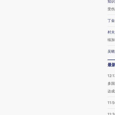
知识
受伤
丁金
村夫
续加
吴晓
最
12:1
多国
达成
11:5
11:3