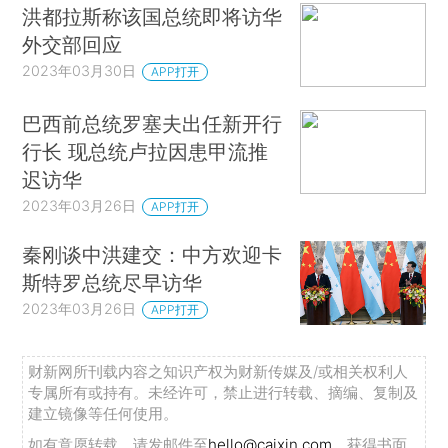
洪都拉斯称该国总统即将访华
外交部回应
2023年03月30日
APP打开
巴西前总统罗塞夫出任新开行
行长 现总统卢拉因患甲流推
迟访华
2023年03月26日
APP打开
秦刚谈中洪建交：中方欢迎卡
斯特罗总统尽早访华
2023年03月26日
APP打开
财新网所刊载内容之知识产权为财新传媒及/或相关权利人
专属所有或持有。未经许可，禁止进行转载、摘编、复制及
建立镜像等任何使用。
如有意愿转载，请发邮件至
hello@caixin.com
，获得书面