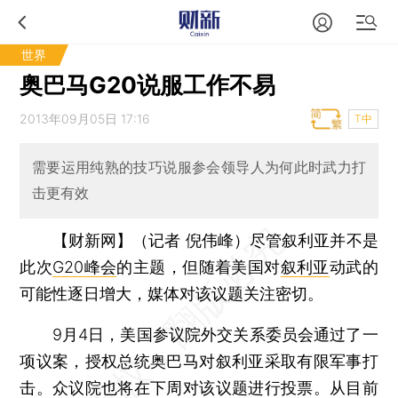
世界
奥巴马G20说服工作不易
2013年09月05日 17:16
T中
需要运用纯熟的技巧说服参会领导人为何此时武力打
击更有效
【财新网】（记者 倪伟峰）
尽管叙利亚并不是
此次
G20峰会
的主题，但随着美国对
叙利亚
动武的
可能性逐日增大，媒体对该议题关注密切。
9月4日，美国参议院外交关系委员会通过了一
项议案，授权总统奥巴马对叙利亚采取有限军事打
击。众议院也将在下周对该议题进行投票。从目前