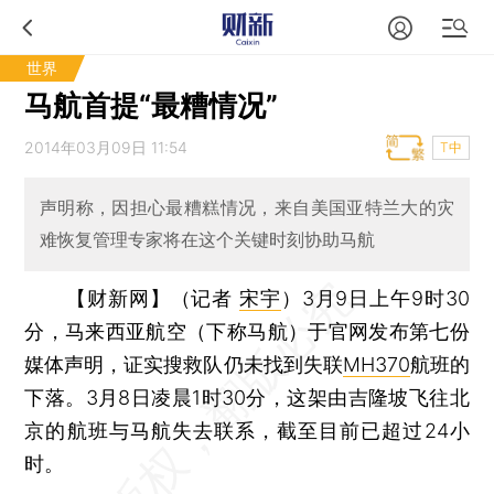
世界
马航首提“最糟情况”
2014年03月09日 11:54
T中
声明称，因担心最糟糕情况，来自美国亚特兰大的灾
难恢复管理专家将在这个关键时刻协助马航
【财新网】（记者
宋宇
）
3月9日上午9时30
分，马来西亚航空（下称马航）于官网发布第七份
媒体声明，证实搜救队仍未找到失联
MH370
航班的
下落。3月8日凌晨1时30分，这架由吉隆坡飞往北
京的航班与马航失去联系，截至目前已超过24小
时。