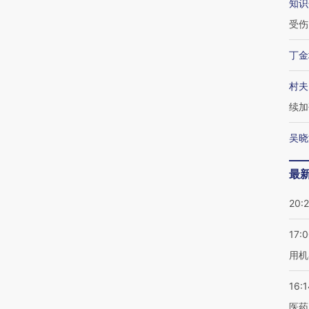
知识
受伤
丁金
村夫
续加
吴晓
最
20:
17:
用机
16:1
医药