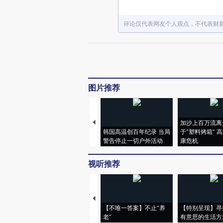
评论仅代表网友个人观点，不代表财
图片推荐
加沙上百万流离
韩国高温创百年纪录 当局
于“塑料烤箱” 
警告停止一切户外活动
康危机
视听推荐
【不唯一答案】不止“养
【特别呈现】寻
老”
有意思的生活方