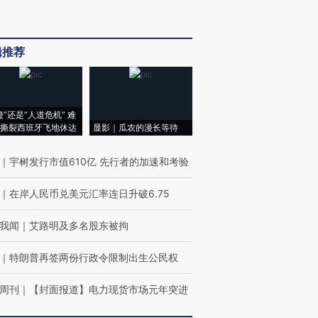
辑推荐
侵”还是“人道危机” 难
撕裂西班牙飞地休达
显影｜瓜农的漫长等待
｜
宇树发行市值610亿 先行者的加速和考验
｜
在岸人民币兑美元汇率连日升破6.75
我闻
｜
艾路明及多名股东被拘
｜
特朗普再签两份行政令限制出生公民权
周刊
｜
【封面报道】电力现货市场元年突进