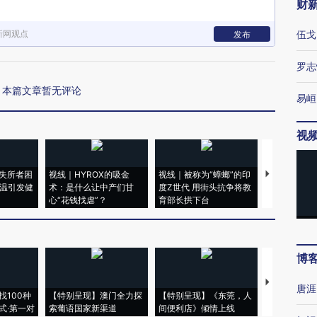
财
新网观点
伍戈
发布
罗志
本篇文章暂无评论
易峘
视
失所者困
视线｜HYROX的吸金
视线｜被称为“蟑螂”的印
视线｜“入侵
高温引发健
术：是什么让中产们甘
度Z世代 用街头抗争将教
机”？难民潮
心“花钱找虐”？
育部长拱下台
飞地休达
博
【推广】走
唐涯
找100种
【特别呈现】澳门全力探
【特别呈现】《东莞，人
会，让数智科
式·第一对
索葡语国家新渠道
间便利店》倾情上线
业