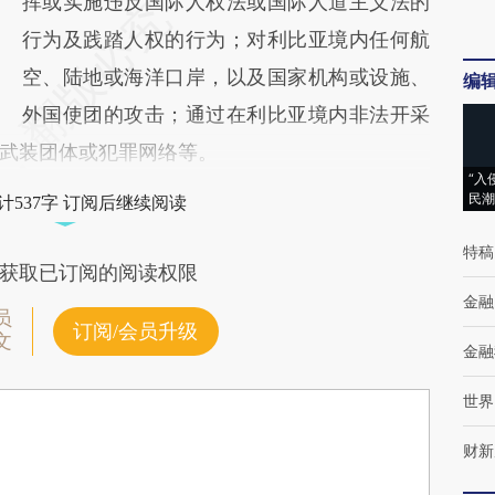
挥或实施违反国际人权法或国际人道主义法的
行为及践踏人权的行为；对利比亚境内任何航
空、陆地或海洋口岸，以及国家机构或设施、
编
外国使团的攻击；通过在利比亚境内非法开采
武装团体或犯罪网络等。
“入
民潮
计537字 订阅后继续阅读
特稿
获取已订阅的阅读权限
金融
员
订阅/会员升级
文
金融
世界
财新