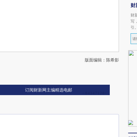
财
财
写
引
版面编辑：陈希影
订阅财新网主编精选电邮