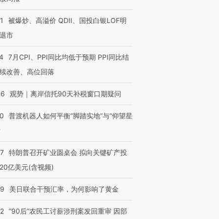
1
被爆炒、高溢价 QDII、国投白银LOF明
退市
4
7月CPI、PPI同比均低于预期 PPI同比结
续改善、高位回落
46
观势｜离岸信托90天补税窗口期疑问
00
普渡机器人如何平衡“脚踏实地”与“仰望星
？
57
特朗普召开矿业圆桌会 拟向关键矿产投
20亿美元(含视频)
09
美日联合干预汇率，为何影响了黄金
32
“90后”农民工讨薪涉刑案发回重审 因部