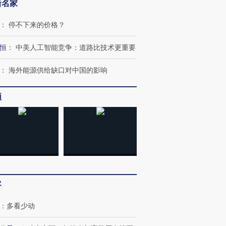
新名家
：
停不下来的价格？
恒
：
中美人工智能竞争：道路比技术更重要
：
海外能源供给缺口对中国的影响
频
”还是“人道危
湖北宜昌局部短时降雨
哈尔滨遭遇短时极端强降
撕裂西班牙
128毫米 紧急转移近
雨 3小时累计雨量超80毫
秘鲁纳斯
4000人
米
13人遇难
客
进第四届链博
【商旅对话】华住集团
：
多看少动
技“链”接产
【特别呈现】寻找100种
CFO：不靠规模取胜，华
【特别呈
有意思的生活方式·第三对
住三大增长引擎是什么？
有意思的