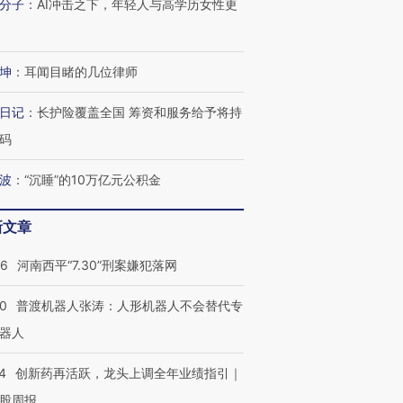
分子
：
AI冲击之下，年轻人与高学历女性更
坤
：
耳闻目睹的几位律师
日记
：
长护险覆盖全国 筹资和服务给予将持
码
波
：
“沉睡”的10万亿元公积金
新文章
26
河南西平“7.30”刑案嫌犯落网
00
普渡机器人张涛：人形机器人不会替代专
器人
4
创新药再活跃，龙头上调全年业绩指引｜
股周报