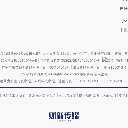
候任
17:
手祖
权为财新传媒及/或相关权利人专属所有或持有。未经许可，禁止进行转载、摘编、
京ICP备10026701号-8
|
网信算备110105862729401250013号
|
京公网安备 11
广播电视节目制作经营许可证：京第01015号
|
出版物经营许可证：第直100013号
Copyright 财新网 All Rights Reserved 版权所有 复制必究
害信息举报、未成年人举报、谣言信息）：010-85905050 13195200605 举报邮
于我们
|
加入我们
|
啄木鸟公益基金会
|
意见与反馈
|
提供新闻线索
|
联系我们
|
友情