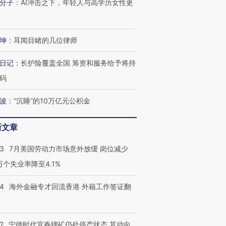
分子
：
AI冲击之下，年轻人与高学历女性更
坤
：
耳闻目睹的几位律师
日记
：
长护险覆盖全国 筹资和服务给予将持
码
波
：
“沉睡”的10万亿元公积金
新文章
43
7月美国劳动力市场意外放缓 岗位减少
3万个失业率降至4.1%
14
海外金融专才回流香港 外籍工作签证翻
2
宁德时代宜春锂矿仍处停产状态 其动向