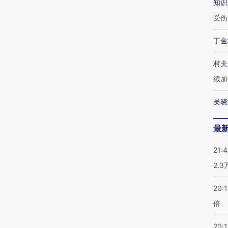
知识
受伤
丁金
村夫
续加
吴晓
最
21:
2.
20:
倍
20:1