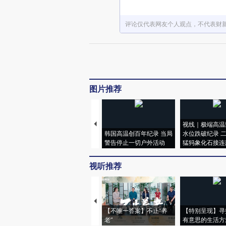
评论仅代表网友个人观点，不代表财
图片推荐
视线｜极端高温
韩国高温创百年纪录 当局
水位跌破纪录 
警告停止一切户外活动
猛犸象化石接连
视听推荐
【不唯一答案】不止“养
【特别呈现】寻
老”
有意思的生活方