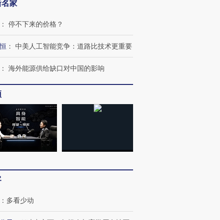
新名家
：
停不下来的价格？
恒
：
中美人工智能竞争：道路比技术更重要
：
海外能源供给缺口对中国的影响
频
跨国走私7万
视线｜被称为“蟑螂”的印
视线｜“入侵”还是“人道危
检体内含3种
度Z世代 用街头抗争将教
机”？难民潮撕裂西班牙
秘鲁纳斯
育部长拱下台
飞地休达
13人遇难
客
进第四届链博
【商旅对话】华住集团
：
多看少动
技“链”接产
【特别呈现】寻找100种
CFO：不靠规模取胜，华
【特别呈
有意思的生活方式·第三对
住三大增长引擎是什么？
有意思的