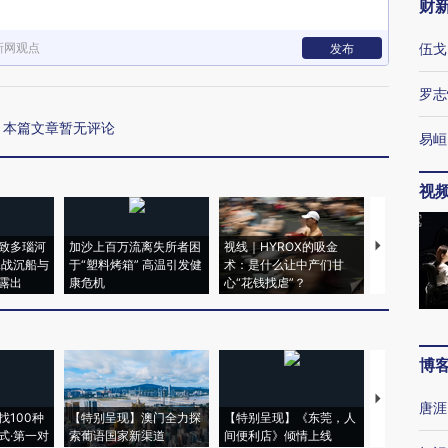
财
新网观点
伍戈
发布
罗志
本篇文章暂无评论
易峘
视
致多瑙河
加沙上百万流离失所者困
视线｜HYROX的吸金
马航飞行员
二战沉船与
于“塑料烤箱” 高温引发健
术：是什么让中产们甘
粒摇头丸 尿
露出
康危机
心“花钱找虐”？
毒品
博
【推广】走
唐涯
找100种
【特别呈现】澳门全力探
【特别呈现】《东莞，人
会，让数智科
式·第一对
索葡语国家新渠道
间便利店》倾情上线
业