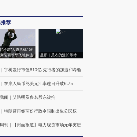
辑推荐
侵”还是“人道危机” 难
撕裂西班牙飞地休达
显影｜瓜农的漫长等待
｜
宇树发行市值610亿 先行者的加速和考验
｜
在岸人民币兑美元汇率连日升破6.75
我闻
｜
艾路明及多名股东被拘
｜
特朗普再签两份行政令限制出生公民权
周刊
｜
【封面报道】电力现货市场元年突进