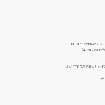
财新网所刊载内容之知识产
京ICP证090880号
违法和不良信息举报电话（涉网络暴力有
关