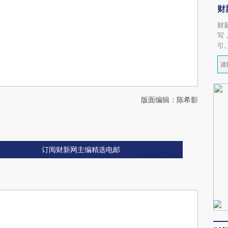
财
财
写
引
版面编辑：陈希影
订阅财新网主编精选电邮