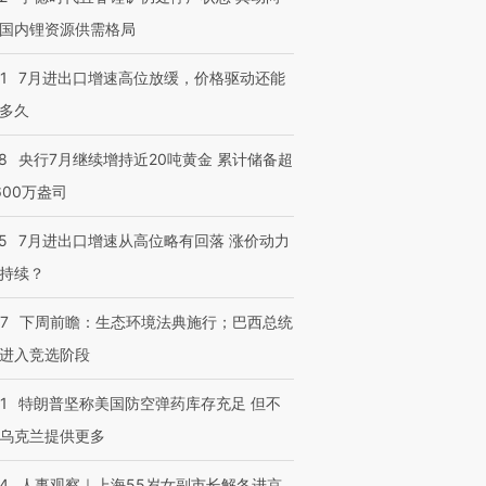
国内锂资源供需格局
1
7月进出口增速高位放缓，价格驱动还能
多久
8
央行7月继续增持近20吨黄金 累计储备超
600万盎司
5
7月进出口增速从高位略有回落 涨价动力
持续？
07
下周前瞻：生态环境法典施行；巴西总统
进入竞选阶段
1
特朗普坚称美国防空弹药库存充足 但不
乌克兰提供更多
24
人事观察｜上海55岁女副市长解冬进京