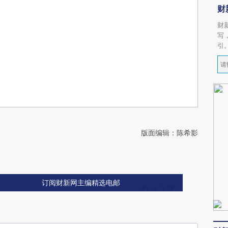
财
财
写
引
版面编辑：陈希影
订阅财新网主编精选电邮