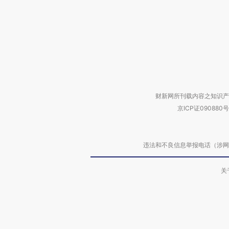
财新网所刊载内容之知识产
京ICP证090880号
违法和不良信息举报电话（涉网络暴力有
关