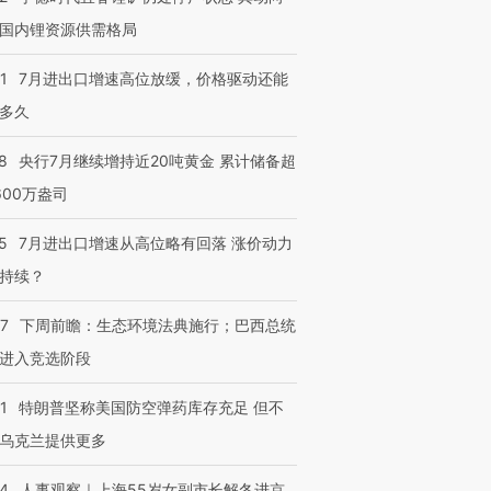
国内锂资源供需格局
1
7月进出口增速高位放缓，价格驱动还能
多久
8
央行7月继续增持近20吨黄金 累计储备超
600万盎司
5
7月进出口增速从高位略有回落 涨价动力
持续？
07
下周前瞻：生态环境法典施行；巴西总统
进入竞选阶段
1
特朗普坚称美国防空弹药库存充足 但不
乌克兰提供更多
24
人事观察｜上海55岁女副市长解冬进京