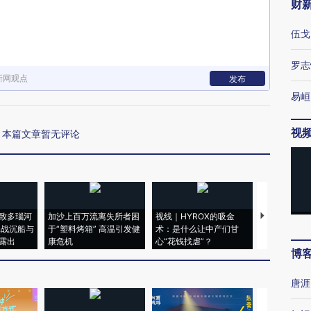
财
伍戈
罗志
新网观点
发布
易峘
视
本篇文章暂无评论
致多瑙河
加沙上百万流离失所者困
视线｜HYROX的吸金
马航飞行员
二战沉船与
于“塑料烤箱” 高温引发健
术：是什么让中产们甘
粒摇头丸 尿
露出
康危机
心“花钱找虐”？
毒品
博
唐涯