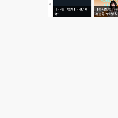
【不唯一答案】不止“养
【特别呈现】寻
老”
有意思的生活方