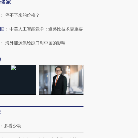
新名家
：
停不下来的价格？
恒
：
中美人工智能竞争：道路比技术更重要
：
海外能源供给缺口对中国的影响
频
跨国走私7万
视线｜被称为“蟑螂”的印
视线｜“入侵”还是“人道危
检体内含3种
度Z世代 用街头抗争将教
机”？难民潮撕裂西班牙
秘鲁纳斯
育部长拱下台
飞地休达
13人遇难
客
：
多看少动