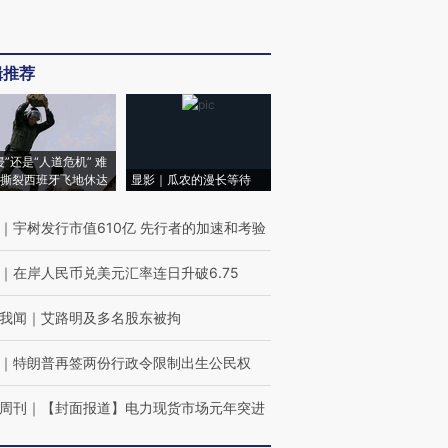
辑推荐
侵”还是“人道危机” 难
撕裂西班牙飞地休达
显影｜瓜农的漫长等待
｜
宇树发行市值610亿 先行者的加速和考验
｜
在岸人民币兑美元汇率连日升破6.75
我闻
｜
艾路明及多名股东被拘
｜
特朗普再签两份行政令限制出生公民权
周刊
｜
【封面报道】电力现货市场元年突进