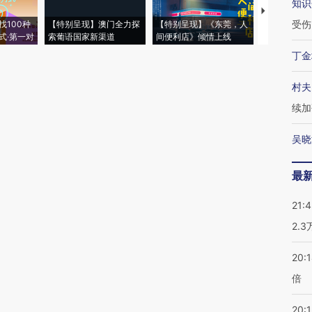
知识
【推广】走
受伤
找100种
【特别呈现】澳门全力探
【特别呈现】《东莞，人
会，让数智科
式·第一对
索葡语国家新渠道
间便利店》倾情上线
业
丁金
村夫
续加
吴晓
最
21:
2.
20:
倍
20:1