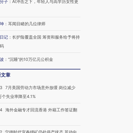
分子
：
AI冲击之下，年轻人与高学历女性更
进第四届链博
【商旅对话】华住集团
技“链”接产
【特别呈现】寻找100种
CFO：不靠规模取胜，华
【特别呈
有意思的生活方式·第三对
住三大增长引擎是什么？
有意思的
坤
：
耳闻目睹的几位律师
日记
：
长护险覆盖全国 筹资和服务给予将持
码
波
：
“沉睡”的10万亿元公积金
新文章
43
7月美国劳动力市场意外放缓 岗位减少
3万个失业率降至4.1%
14
海外金融专才回流香港 外籍工作签证翻
2
宁德时代宜春锂矿仍处停产状态 其动向