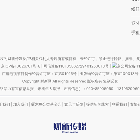
候任
17:
手祖
权为财新传媒及/或相关权利人专属所有或持有。未经许可，禁止进行转载、摘编、
京ICP备10026701号-8
|
网信算备110105862729401250013号
|
京公网安备 11
广播电视节目制作经营许可证：京第01015号
|
出版物经营许可证：第直100013号
Copyright 财新网 All Rights Reserved 版权所有 复制必究
害信息举报、未成年人举报、谣言信息）：010-85905050 13195200605 举报邮
于我们
|
加入我们
|
啄木鸟公益基金会
|
意见与反馈
|
提供新闻线索
|
联系我们
|
友情