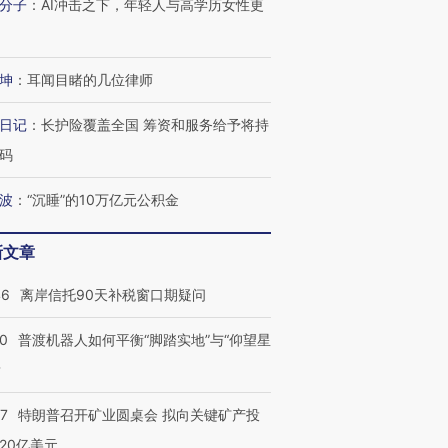
分子
：
AI冲击之下，年轻人与高学历女性更
跨国走私7万
视线｜被称为“蟑螂”的印
视线｜“入侵”还是“人道危
检体内含3种
度Z世代 用街头抗争将教
机”？难民潮撕裂西班牙
秘鲁纳斯
育部长拱下台
飞地休达
13人遇难
坤
：
耳闻目睹的几位律师
日记
：
长护险覆盖全国 筹资和服务给予将持
码
进第四届链博
【商旅对话】华住集团
波
：
“沉睡”的10万亿元公积金
技“链”接产
【特别呈现】寻找100种
CFO：不靠规模取胜，华
【特别呈
有意思的生活方式·第三对
住三大增长引擎是什么？
有意思的
新文章
46
离岸信托90天补税窗口期疑问
00
普渡机器人如何平衡“脚踏实地”与“仰望星
？
57
特朗普召开矿业圆桌会 拟向关键矿产投
20亿美元