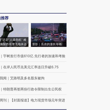
辑推荐
侵”还是“人道危机” 难
撕裂西班牙飞地休达
显影｜瓜农的漫长等待
｜
宇树发行市值610亿 先行者的加速和考验
｜
在岸人民币兑美元汇率连日升破6.75
我闻
｜
艾路明及多名股东被拘
｜
特朗普再签两份行政令限制出生公民权
周刊
｜
【封面报道】电力现货市场元年突进