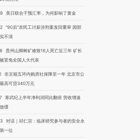
09
美日联合干预汇率，为何影响了黄金
32
“90后”农民工讨薪涉刑案发回重审 因部
实不清
36
贵州山脚树矿难致16人死亡近三年 矿长
被罢免全国人大代表
2
非京籍五环内购房社保降至一年 北京市公
最高可贷340万元
7
寒武纪上半年净利润同比翻倍 营收增速
放缓
53
对话｜邱仁宗：临床研究参与者的安全永
第一位