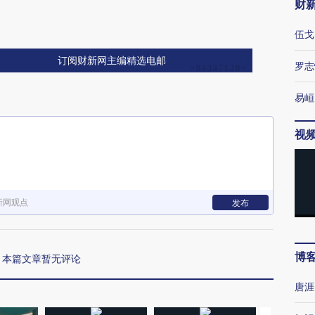
财
伍戈
订阅财新网主编精选电邮
罗志
易峘
视
新网观点
发布
博
本篇文章暂无评论
唐涯