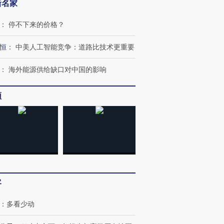
新名家
：
停不下来的价格？
恒
：
中美人工智能竞争：道路比技术更重要
：
海外能源供给缺口对中国的影响
频
客
：
多看少动