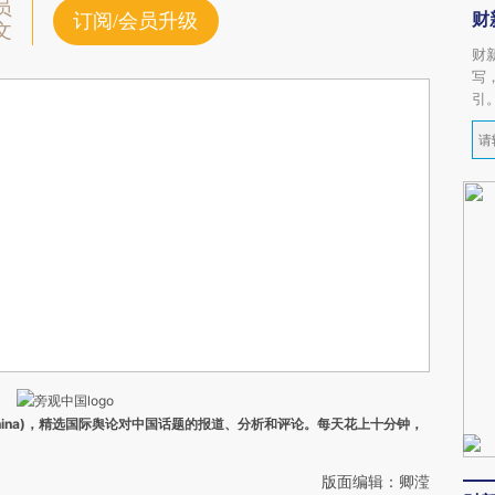
员
财
订阅/会员升级
文
财
写
引
ina)，精选国际舆论对中国话题的报道、分析和评论。每天花上十分钟，
版面编辑：卿滢