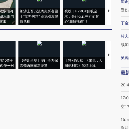
知识
受伤
致多瑙河
加沙上百万流离失所者困
视线｜HYROX的吸金
马航飞行员
二战沉船与
于“塑料烤箱” 高温引发健
术：是什么让中产们甘
粒摇头丸 尿
露出
康危机
心“花钱找虐”？
毒品
丁金
村夫
续加
【推广】走
吴晓
找100种
【特别呈现】澳门全力探
【特别呈现】《东莞，人
会，让数智科
式·第一对
索葡语国家新渠道
间便利店》倾情上线
业
最
20:
17:
空”
15:
资超