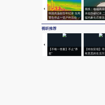
视线｜极端高温
韩国高温创百年纪录 当局
水位跌破纪录 
警告停止一切户外活动
猛犸象化石接连
视听推荐
【不唯一答案】不止“养
【特别呈现】寻
老”
有意思的生活方