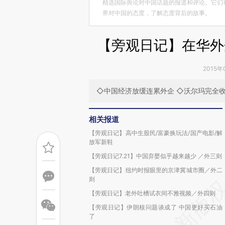
精选国际舆论对中国话题的报道和评论。它们
界对中国的态度，了解态度背后的故事。
【旁观日记】在华外企
2015年
◇中国经济放缓连累外企 ◇沃尔玛完全收
相关报道
【旁观日记】高中生股民/富豪换玩法/国产电影/解
放军新鞋
【旁观日记7.21】中国弃婴似乎越来越少 ／外三则
【旁观日记】纽约时报眼里的京津冀城市圈／外二
则
【旁观日记】老外吐槽试衣间不雅视频／外四则
【旁观日记】伊朗核问题谈成了 中国更好买石油
了