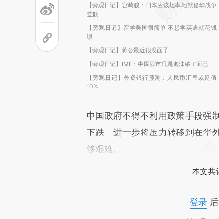
【旁观日记】宫崎骏：日本应该坦率地就侵华战争
道歉
【旁观日记】留学美国很简单 不想学英语就花钱
呗
【旁观日记】蒋公最近很没面子
【旁观日记】IMF：中国股市只是泡沫破了而已
【旁观日记】外资银行预测：人民币汇率或贬值
10%
中国政府不得不利用政策手段强
下跌，进一步将压力转移到在华
够艰难。
本文共计
登录
后