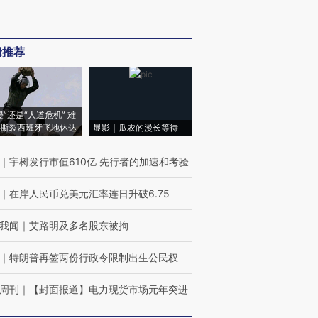
辑推荐
侵”还是“人道危机” 难
撕裂西班牙飞地休达
显影｜瓜农的漫长等待
｜
宇树发行市值610亿 先行者的加速和考验
｜
在岸人民币兑美元汇率连日升破6.75
我闻
｜
艾路明及多名股东被拘
｜
特朗普再签两份行政令限制出生公民权
周刊
｜
【封面报道】电力现货市场元年突进