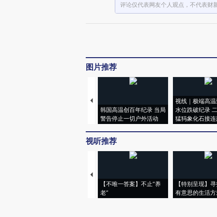
评论仅代表网友个人观点，不代表财
图片推荐
视线｜极端高温
韩国高温创百年纪录 当局
水位跌破纪录 
警告停止一切户外活动
猛犸象化石接连
视听推荐
【不唯一答案】不止“养
【特别呈现】寻
老”
有意思的生活方