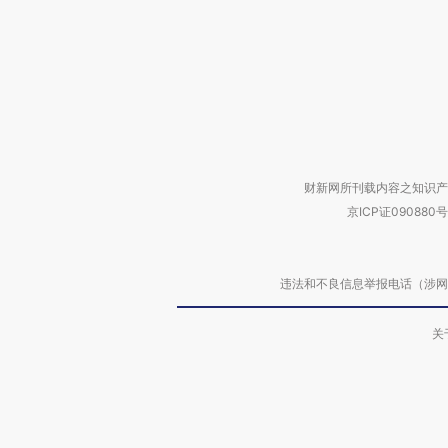
财新网所刊载内容之知识产
京ICP证090880号
违法和不良信息举报电话（涉网络暴力有
关