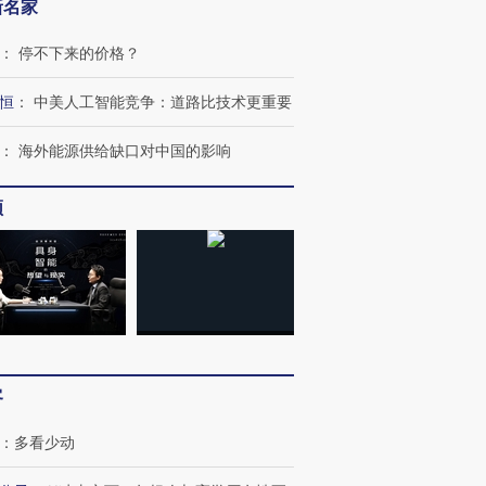
新名家
：
停不下来的价格？
恒
：
中美人工智能竞争：道路比技术更重要
：
海外能源供给缺口对中国的影响
频
跨国走私7万
视线｜被称为“蟑螂”的印
视线｜“入侵”还是“人道危
检体内含3种
度Z世代 用街头抗争将教
机”？难民潮撕裂西班牙
秘鲁纳斯
育部长拱下台
飞地休达
13人遇难
进第四届链博
【商旅对话】华住集团
客
技“链”接产
【特别呈现】寻找100种
CFO：不靠规模取胜，华
【特别呈
有意思的生活方式·第三对
住三大增长引擎是什么？
有意思的
：
多看少动