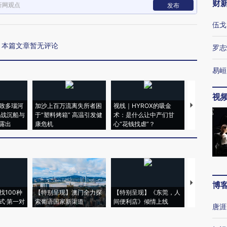
财
新网观点
发布
伍戈
本篇文章暂无评论
罗志
易峘
视
致多瑙河
加沙上百万流离失所者困
视线｜HYROX的吸金
马航飞行员
二战沉船与
于“塑料烤箱” 高温引发健
术：是什么让中产们甘
粒摇头丸 尿
露出
康危机
心“花钱找虐”？
毒品
【推广】走
博
找100种
【特别呈现】澳门全力探
【特别呈现】《东莞，人
会，让数智科
式·第一对
索葡语国家新渠道
间便利店》倾情上线
业
唐涯