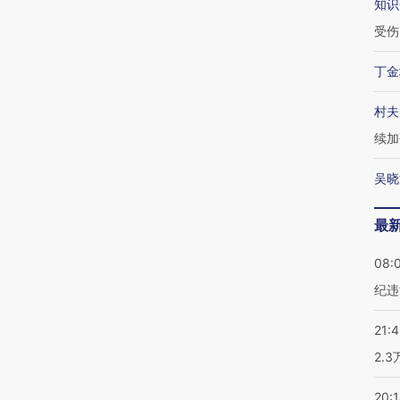
知识
受伤
丁金
村夫
续加
吴晓
最
08:
纪违
21:
2.
20: