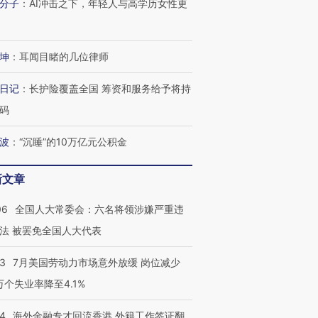
分子
：
AI冲击之下，年轻人与高学历女性更
坤
：
耳闻目睹的几位律师
日记
：
长护险覆盖全国 筹资和服务给予将持
码
波
：
“沉睡”的10万亿元公积金
新文章
06
全国人大常委会：六名将领涉嫌严重违
法 被罢免全国人大代表
43
7月美国劳动力市场意外放缓 岗位减少
3万个失业率降至4.1%
14
海外金融专才回流香港 外籍工作签证翻