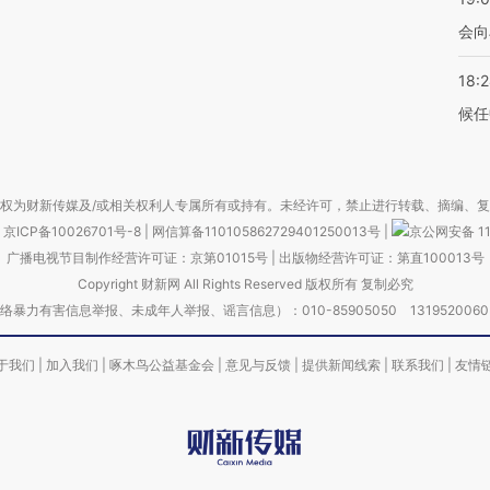
会向
18:
候任
权为财新传媒及/或相关权利人专属所有或持有。未经许可，禁止进行转载、摘编、
京ICP备10026701号-8
|
网信算备110105862729401250013号
|
京公网安备 11
广播电视节目制作经营许可证：京第01015号
|
出版物经营许可证：第直100013号
Copyright 财新网 All Rights Reserved 版权所有 复制必究
害信息举报、未成年人举报、谣言信息）：010-85905050 13195200605 举报邮
于我们
|
加入我们
|
啄木鸟公益基金会
|
意见与反馈
|
提供新闻线索
|
联系我们
|
友情