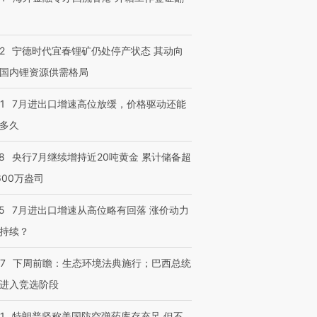
2
宁德时代宜春锂矿仍处停产状态 其动向
国内锂资源供需格局
1
7月进出口增速高位放缓，价格驱动还能
多久
8
央行7月继续增持近20吨黄金 累计储备超
600万盎司
5
7月进出口增速从高位略有回落 涨价动力
持续？
07
下周前瞻：生态环境法典施行；巴西总统
进入竞选阶段
1
特朗普坚称美国防空弹药库存充足 但不