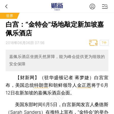
世界
白宫：“金特会”场地敲定新加坡嘉
佩乐酒店
2018年06月06日 07:56
T中
嘉佩乐酒店坐拥天然屏障，能为峰会提供更为细致的
安全保障
【财新网】（驻华盛顿记者 蒋梦婕）
白宫宣
布，美国总统
特朗普
和朝鲜领导人
金正恩
将于6月
12日在新加坡的嘉佩乐酒店会面。
美国东部时间6月5日，白宫新闻发言人桑德斯
（Sarah Sanders）在推特上宣布，“金特会”的举办