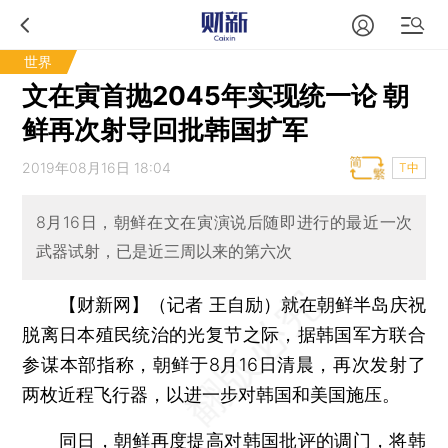
世界
文在寅首抛2045年实现统一论 朝
鲜再次射导回批韩国扩军
2019年08月16日 18:04
T中
8月16日，朝鲜在文在寅演说后随即进行的最近一次
武器试射，已是近三周以来的第六次
【财新网】（记者 王自励）
就在朝鲜半岛庆祝
脱离日本殖民统治的光复节之际，据韩国军方联合
参谋本部指称，朝鲜于8月16日清晨，再次发射了
两枚近程飞行器，以进一步对韩国和美国施压。
同日，朝鲜再度提高对韩国批评的调门，将韩