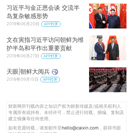
习近平与金正恩会谈 交流半
岛复杂敏感形势
2019年06月20日
APP打开
文在寅指习近平访问朝鲜为维
护半岛和平作出重要贡献
2019年06月27日
APP打开
天眼|朝鲜大阅兵
2018年09月15日
APP打开
财新网所刊载内容之知识产权为财新传媒及/或相关权利人
专属所有或持有。未经许可，禁止进行转载、摘编、复制及
建立镜像等任何使用。
如有意愿转载，请发邮件至
hello@caixin.com
，获得书面