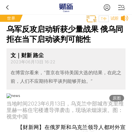
世界
试听
T中
乌军反攻启动斩获少量战果 俄乌同
拒在当下启动谈判可能性
文｜财新 路尘
2023年06月13日 16:22
在博雷尔看来，“普京在等待美国大选的结果，在此之
前，人们不应期待和平谈判能够开始。”
原图
当地时间2023年6月13日，乌克兰中部城市克里维
里赫一栋住宅楼遭导弹袭击，现场浓烟滚滚。图：
视觉中国
【财新网】
在俄罗斯和乌克兰领导人都对外宣