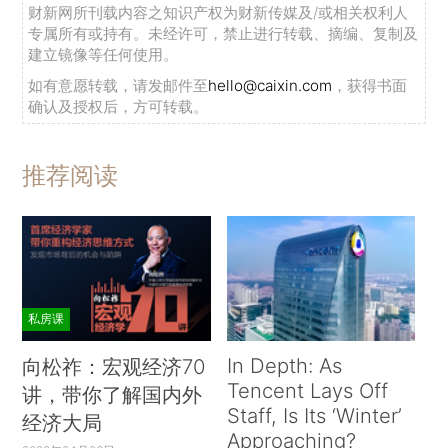
财新网所刊载内容之知识产权为财新传媒及/或相关权利人
专属所有或持有。未经许可，禁止进行转载、摘编、复制及
建立镜像等任何使用。
如有意愿转载，请发邮件至
hello@caixin.com
，获得书面
确认及授权后，方可转载。
推荐阅读
私房课
In Depth: As
向松祚：宏观经济70
Tencent Lays Off
讲，带你了解国内外
Staff, Is Its ‘Winter’
经济大局
Approaching?