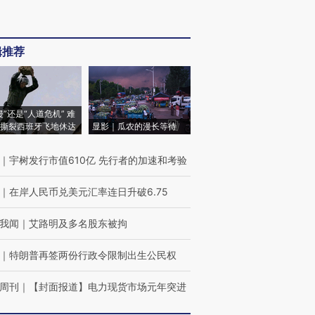
辑推荐
侵”还是“人道危机” 难
撕裂西班牙飞地休达
显影｜瓜农的漫长等待
｜
宇树发行市值610亿 先行者的加速和考验
｜
在岸人民币兑美元汇率连日升破6.75
我闻
｜
艾路明及多名股东被拘
｜
特朗普再签两份行政令限制出生公民权
周刊
｜
【封面报道】电力现货市场元年突进