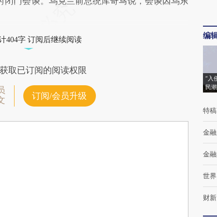
时闭门会谈。乌克兰前总统库奇马说，会谈因乌东
编
计404字 订阅后继续阅读
获取已订阅的阅读权限
“入
民潮
员
订阅/会员升级
文
特稿
金融
金融
世界
财新