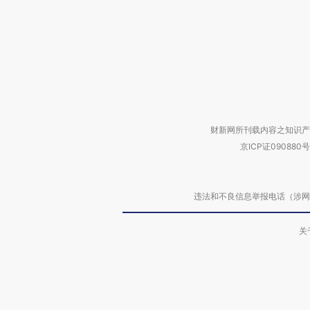
财新网所刊载内容之知识产
京ICP证090880号
违法和不良信息举报电话（涉网络暴力有
关