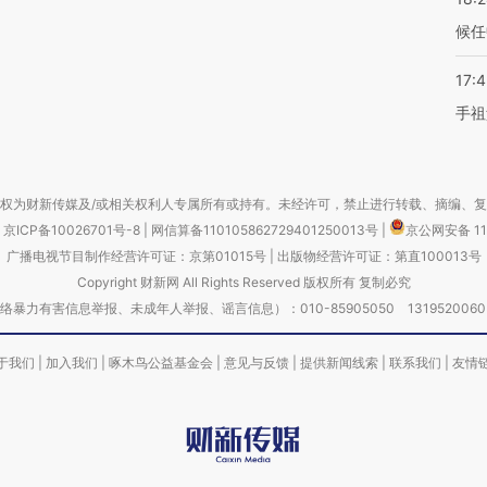
候任
17:
手祖
权为财新传媒及/或相关权利人专属所有或持有。未经许可，禁止进行转载、摘编、
京ICP备10026701号-8
|
网信算备110105862729401250013号
|
京公网安备 11
广播电视节目制作经营许可证：京第01015号
|
出版物经营许可证：第直100013号
Copyright 财新网 All Rights Reserved 版权所有 复制必究
害信息举报、未成年人举报、谣言信息）：010-85905050 13195200605 举报邮
于我们
|
加入我们
|
啄木鸟公益基金会
|
意见与反馈
|
提供新闻线索
|
联系我们
|
友情