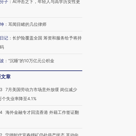
分子
：
AI冲击之下，年轻人与高学历女性更
坤
：
耳闻目睹的几位律师
日记
：
长护险覆盖全国 筹资和服务给予将持
码
波
：
“沉睡”的10万亿元公积金
新文章
43
7月美国劳动力市场意外放缓 岗位减少
3万个失业率降至4.1%
14
海外金融专才回流香港 外籍工作签证翻
2
宁德时代宜春锂矿仍处停产状态 其动向