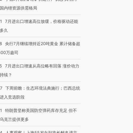
国内锂资源供需格局
1
7月进出口增速高位放缓，价格驱动还能
多久
8
央行7月继续增持近20吨黄金 累计储备超
600万盎司
5
7月进出口增速从高位略有回落 涨价动力
持续？
07
下周前瞻：生态环境法典施行；巴西总统
进入竞选阶段
1
特朗普坚称美国防空弹药库存充足 但不
乌克兰提供更多
24
人事观察｜上海55岁女副市长解冬进京