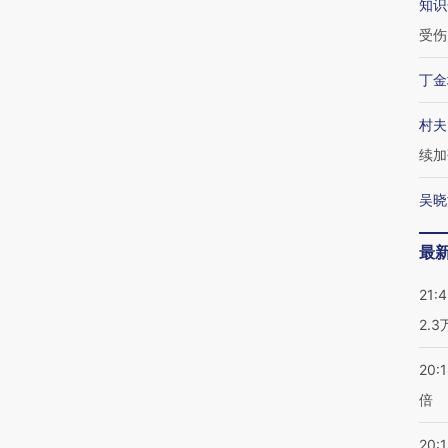
知识
受伤
丁金
村夫
续加
吴晓
最
21:
2.
20:
倍
20:1