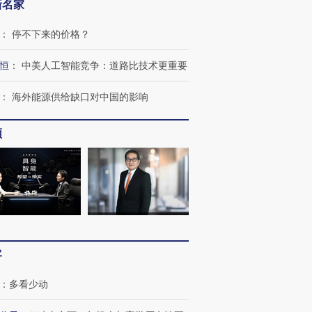
新名家
：
停不下来的价格？
恒
：
中美人工智能竞争：道路比技术更重要
：
海外能源供给缺口对中国的影响
跨国走私7万
视线｜被称为“蟑螂”的印
视线｜“入侵”还是“人道危
检体内含3种
度Z世代 用街头抗争将教
机”？难民潮撕裂西班牙
秘鲁纳斯
育部长拱下台
飞地休达
13人遇难
频
进第四届链博
【商旅对话】华住集团
技“链”接产
【特别呈现】寻找100种
CFO：不靠规模取胜，华
【特别呈
有意思的生活方式·第三对
住三大增长引擎是什么？
有意思的
客
：
多看少动