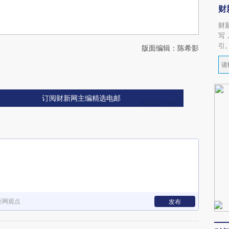
财
财
写
引
版面编辑：陈希影
订阅财新网主编精选电邮
新网观点
发布