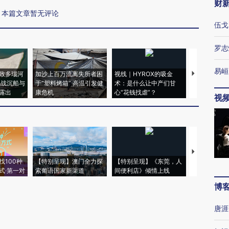
财
本篇文章暂无评论
伍戈
罗志
易峘
致多瑙河
加沙上百万流离失所者困
视线｜HYROX的吸金
马航飞行员
二战沉船与
于“塑料烤箱” 高温引发健
术：是什么让中产们甘
粒摇头丸 尿
露出
康危机
心“花钱找虐”？
毒品
视
【推广】走
找100种
【特别呈现】澳门全力探
【特别呈现】《东莞，人
会，让数智科
式·第一对
索葡语国家新渠道
间便利店》倾情上线
业
博
唐涯