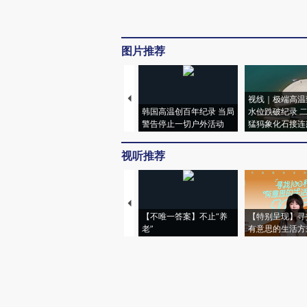
图片推荐
视线｜极端高温
韩国高温创百年纪录 当局
水位跌破纪录 
警告停止一切户外活动
猛犸象化石接连
视听推荐
【不唯一答案】不止“养
【特别呈现】寻
老”
有意思的生活方