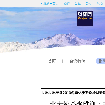
财新网首页
经济
金融
公司
政经
首页
会议特稿
财
|
|
世界
世界专题
2016冬季达沃斯论坛
财新
北大教授张维迎：