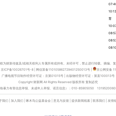
07:4
10:1
育
10:0
08:5
08:5
08:1
权为财新传媒及/或相关权利人专属所有或持有。未经许可，禁止进行转载、摘编、
京ICP备10026701号-8
|
网信算备110105862729401250013号
|
京公网安备 11
广播电视节目制作经营许可证：京第01015号
|
出版物经营许可证：第直100013号
Copyright 财新网 All Rights Reserved 版权所有 复制必究
害信息举报、未成年人举报、谣言信息）：010-85905050 13195200605 举报邮
于我们
|
加入我们
|
啄木鸟公益基金会
|
意见与反馈
|
提供新闻线索
|
联系我们
|
友情