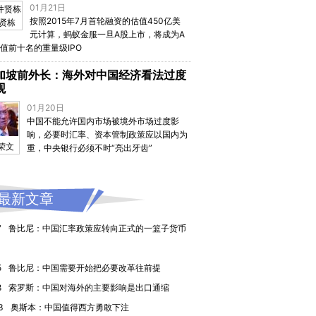
01月21日
按照2015年7月首轮融资的估值450亿美
贤栋
元计算，蚂蚁金服一旦A股上市，将成为A
值前十名的重量级IPO
加坡前外长：海外对中国经济看法过度
观
01月20日
中国不能允许国内市场被境外市场过度影
响，必要时汇率、资本管制政策应以国内为
荣文
重，中央银行必须不时“亮出牙齿”
最新文章
7
鲁比尼：中国汇率政策应转向正式的一篮子货币
5
鲁比尼：中国需要开始把必要改革往前提
8
索罗斯：中国对海外的主要影响是出口通缩
3
奥斯本：中国值得西方勇敢下注