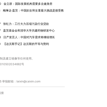
0
金立群：国际发展机构需要多去健身房
3
梅琳达·盖茨：中国妇女和女童最大挑战是接受教
7
张红力：工行大力压缩污染行业贷款
7
盖茨基金会和清华大学共建药物研发中心
3
日产发言人：中国对汽车需求将继续增长
0
【达沃斯手记】达沃斯的平等与势利
复制及建立镜像等任何使用。
010502034662号
箱：laixin@caixin.com
链接