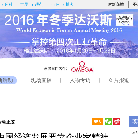
财新商城
登
环科
世界
观点
mini+
博客
新活动
现场直播
人物专访
图片报道
|
|
|
活动
正文
0
中国经济发展要靠企业家精神