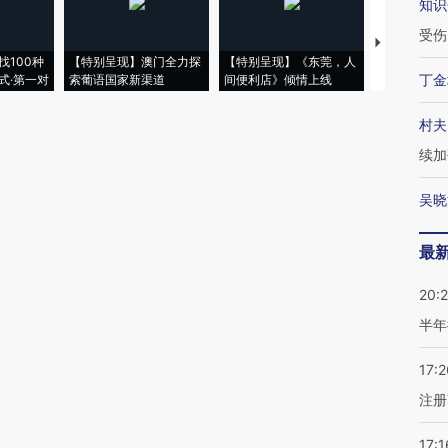
知识
受伤
【推广】走
找100种
【特别呈现】澳门全力探
【特别呈现】《东莞，人
会，让数智科
丁金
式·第一对
索葡语国家新渠道
间便利店》倾情上线
业
村夫
续加
吴晓
最
20:
半年
17:2
注册
17:1