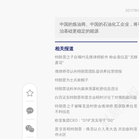
2017年
中国的炼油商、中国的石油化工企业，将
治基础更稳定的能源
相关报道
特朗普之子自曝约见俄律师邮件 称会面仅是“无聊
废话”
俄律师否认向特朗普团队提供希拉里情报
特朗普为士兵捡帽子
特朗普说科米向媒体泄露机密信息违法
白宫证实特朗普和普京会晤时讨论了对俄制裁问题
特朗普之子被曝竞选时密会俄律师 图获取希拉里
不利信息
欧亚集团CEO：“G19”其实等于“G0”
普京首晤特朗普：俄否认介入美大选 共划叙利亚
停火区