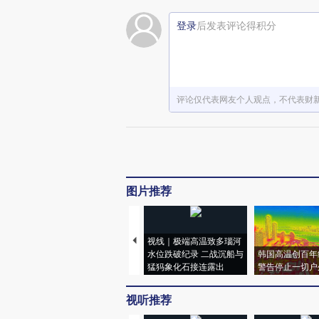
登录
后发表评论得积分
评论仅代表网友个人观点，不代表财
图片推荐
视线｜极端高温致多瑙河
水位跌破纪录 二战沉船与
韩国高温创百年
猛犸象化石接连露出
警告停止一切户
视听推荐