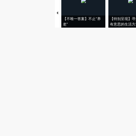
【不唯一答案】不止“养
【特别呈现】寻
老”
有意思的生活方