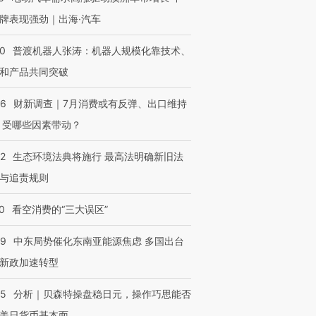
牌表现强劲｜出海·汽车
00
普渡机器人张涛：机器人规模化靠技术、
和产品共同突破
56
财新调查｜7月消费或有反弹、出口维持
 受哪些因素带动？
42
生态环境法典将施行 最高法明确新旧法
与追责规则
0
看空消费的“三大误区”
59
中东局势催化东南亚能源焦虑 多国出台
新政加速转型
05
分析｜贝森特操盘稳日元，操作巧思能否
美日货币基本面