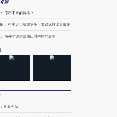
新名家
：
停不下来的价格？
恒
：
中美人工智能竞争：道路比技术更重要
：
海外能源供给缺口对中国的影响
频
OX的吸金
马航飞行员跨国走私7万
视线｜被称为“蟑螂”的印
让中产们甘
粒摇头丸 尿检体内含3种
度Z世代 用街头抗争将教
秘鲁纳斯
客
”？
毒品
育部长拱下台
13人遇难
：
多看少动