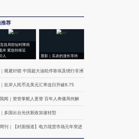
辑推荐
宜昌局部短时降雨
8毫米 紧急转移近
00人
显影｜瓜农的漫长等待
｜
规避封锁 中国超大油轮停靠埃及绕行非洲
｜
在岸人民币兑美元汇率连日升破6.75
我闻
｜
资管掌舵人更替 百年人寿僵局何解
｜
多国出台光伏新政加速转型
周刊
｜
【封面报道】电力现货市场元年突进