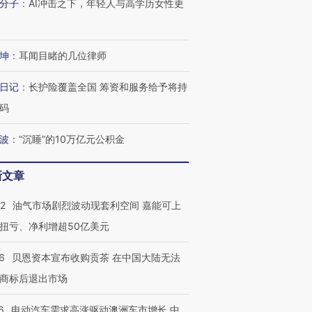
分子
：
AI冲击之下，年轻人与高学历女性更
进第四届链博
【商旅对话】华住集团
技“链”接产
【特别呈现】寻找100种
CFO：不靠规模取胜，华
【特别呈
坤
：
耳闻目睹的几位律师
有意思的生活方式·第三对
住三大增长引擎是什么？
有意思的
日记
：
长护险覆盖全国 筹资和服务给予将持
码
波
：
“沉睡”的10万亿元公积金
新文章
22
油气市场剧烈波动现套利空间 嘉能可上
扭亏、净利增超50亿美元
6
贝恩资本宣布收购贡茶 在中国大陆无法
商标后退出市场
6
电动汽车需求高涨驱动澳洲车市增长 中