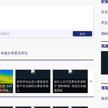
财
伍戈
罗志
易峘
新网观点
发布
视
本篇文章暂无评论
西班牙休达进入紧急状态
加沙上百万流离失所者困
视线｜HYR
纪录 当局
数千非法移民从摩洛哥闯
于“塑料烤箱” 高温引发健
术：是什么
博
外活动
入
康危机
心“花钱找虐
唐涯