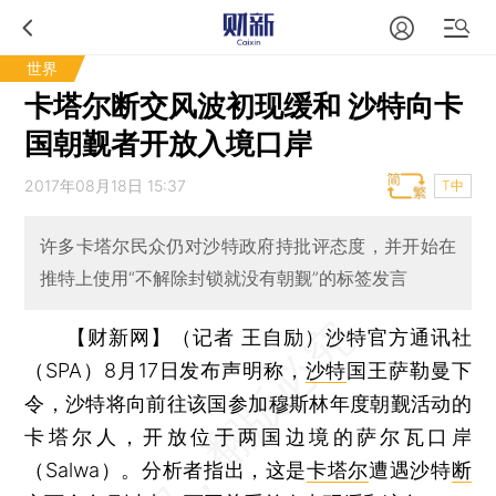
世界
卡塔尔断交风波初现缓和 沙特向卡
国朝觐者开放入境口岸
2017年08月18日 15:37
T中
许多卡塔尔民众仍对沙特政府持批评态度，并开始在
推特上使用“不解除封锁就没有朝觐”的标签发言
【财新网】（记者 王自励）
沙特官方通讯社
（SPA）8月17日发布声明称，
沙特
国王萨勒曼下
令，沙特将向前往该国参加穆斯林年度朝觐活动的
卡塔尔人，开放位于两国边境的萨尔瓦口岸
（Salwa）。分析者指出，这是
卡塔尔
遭遇沙特
断