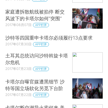
家庭遭拆散航线被掐停 断交
风波下的卡塔尔如何“突围”
2017年08月07日
APP打开
沙特等四国重申卡塔尔必须履行13点要求
2017年07月30日
APP打开
土耳其总统访问沙特斡旋卡塔
尔危机
2017年07月23日
APP打开
卡塔尔自曝官媒遭黑细节 沙
特等国立场软化另觅下台阶
2017年07月22日
APP打开
卡塔尔断交潮导火索何来 美