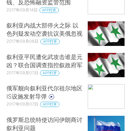
钱、反恐怖融资监管范围
2017年09月14日
APP打开
叙利亚内战大部停火之际 以
色列疑发动空袭抗议美俄忽视
2017年09月08日
APP打开
叙利亚平民遭化武攻击谁是元
凶？联合国调查指控叙政府军
2017年09月07日
APP打开
俄军舰向叙利亚代尔祖尔地区
IS设施发射导弹
2017年09月07日
APP打开
俄罗斯总统特使访问伊朗商讨
叙利亚问题