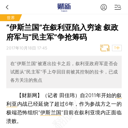
世界
“伊斯兰国”在叙利亚陷入穷途 叙政
府军与“民主军”争抢筹码
2017年10月18日 17:45
T中
在“伊斯兰国”被逐出拉卡之后，叙利亚政府军是否会
试图从“民主军”手上夺回目前被其控制的拉卡，已成
各方关注的焦点
【财新网】（记者 田佳玮）
自2011年开始的
叙
利亚
内战已经延烧了超过6年，作为参战方之一的
极端恐怖组织“
伊斯兰国
”目前在叙利亚境内正面临
溃败。