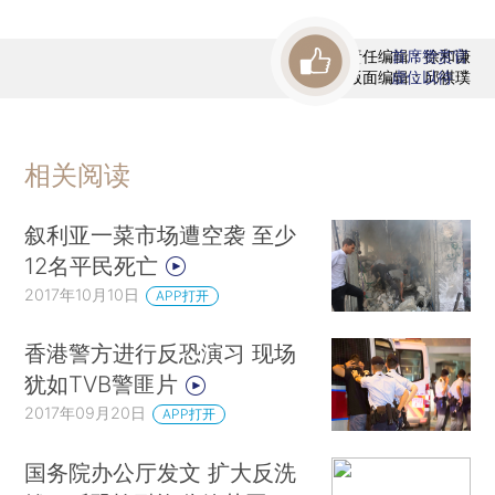
责任编辑：徐和谦
首席赞赏官
版面编辑：邱祺璞
虚位以待
相关阅读
叙利亚一菜市场遭空袭 至少
12名平民死亡
2017年10月10日
APP打开
香港警方进行反恐演习 现场
犹如TVB警匪片
2017年09月20日
APP打开
国务院办公厅发文 扩大反洗