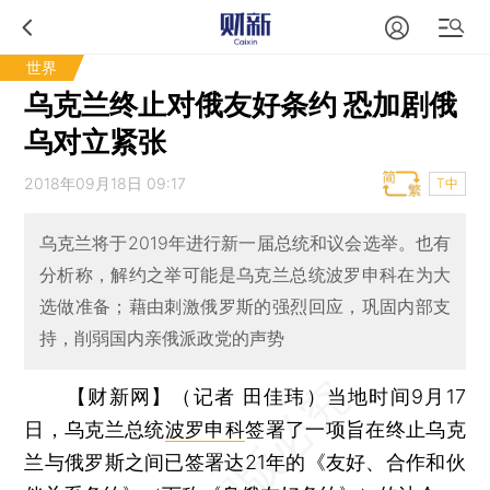
世界
乌克兰终止对俄友好条约 恐加剧俄
乌对立紧张
2018年09月18日 09:17
T中
乌克兰将于2019年进行新一届总统和议会选举。也有
分析称，解约之举可能是乌克兰总统波罗申科在为大
选做准备；藉由刺激俄罗斯的强烈回应，巩固内部支
持，削弱国内亲俄派政党的声势
【财新网】（记者 田佳玮）
当地时间9月17
日，乌克兰总统
波罗申科
签署了一项旨在终止乌克
兰与俄罗斯之间已签署达21年的《友好、合作和伙