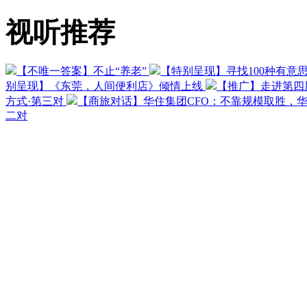
视听推荐
【不唯一答案】不止“养老”
【特别呈现】寻找100种有意
别呈现】《东莞，人间便利店》倾情上线
【推广】走进第四
方式·第三对
【商旅对话】华住集团CFO：不靠规模取胜，
二对