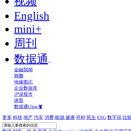
视频
English
mini+
周刊
数据通
金融我闻
商圈
地缘图志
企业数据库
沪深股市
港股
数据通Claw🦞
更多
科技
地产
汽车
消费
能源
健康
环科
民生
ESG
数字说
比