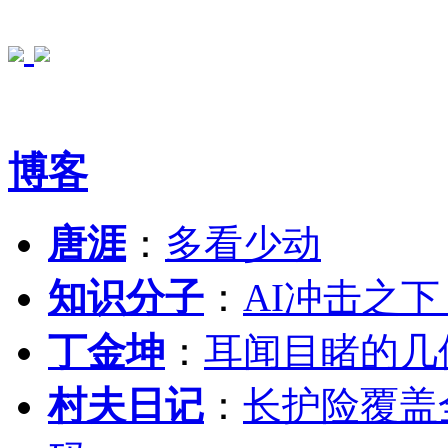
博客
唐涯
：
多看少动
知识分子
：
AI冲击之
丁金坤
：
耳闻目睹的几
村夫日记
：
长护险覆盖