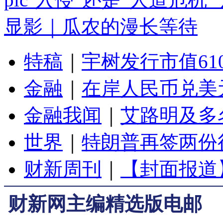
显影｜瓜农的漫长等待
特稿
｜
宇树发行市值61
金融
｜
在岸人民币兑美元
金融我闻
｜
艾路明及多
世界
｜
特朗普再签两份
财新周刊
｜
【封面报道
财新网主编精选版电邮