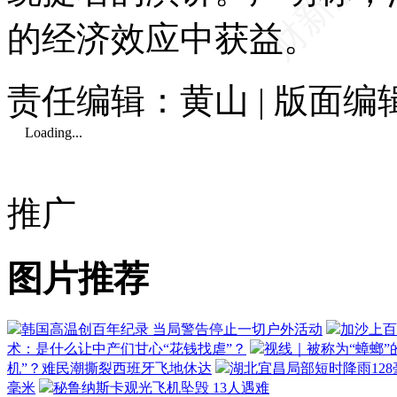
的经济效应中获益。
责任编辑：黄山 | 版面编
Loading...
推广
图片推荐
韩国高温创百年纪录 当局警告停止一切户外活动
加沙上百
术：是什么让中产们甘心“花钱找虐”？
视线｜被称为“蟑螂”
机”？难民潮撕裂西班牙飞地休达
湖北宜昌局部短时降雨128毫
毫米
秘鲁纳斯卡观光飞机坠毁 13人遇难