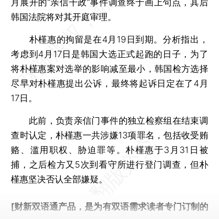
月展开的“亲信干政”事件调查终于画上句点，其后
韩国法院将对其开庭审理。
朴槿惠的拘留是在4月19日到期。分析指出，
考虑到4月17日是韩国大选正式起跑的日子，为了
将朴槿惠案对选举的影响减至最小，韩国检方选择
尽早对朴槿惠提出公诉，最终将起诉日定在了4月
17日。
此前，负责亲信门事件的独立检察组在结束调
查时认定，朴槿惠一共涉嫌13项罪名，包括收受贿
赂、滥用职权、胁迫罪等。朴槿惠于3月31日被
捕，之后检方又5次到看守所进行登门调查，但朴
槿惠坚决否认全部嫌疑。
[财新双语通产品，是为有双语需求读者专门订制的