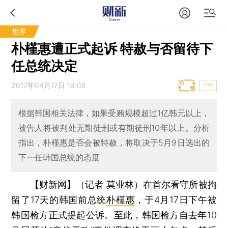
世界
朴槿惠遭正式起诉 特赦与否留待下
任总统决定
2017年04月17日 19:08
T中
根据韩国相关法律，如果受贿规模超过1亿韩元以上，
被告人将被判处无期徒刑或有期徒刑10年以上。分析
指出，朴槿惠是否会被特赦，将取决于5月9日选出的
下一任韩国总统的态度
【财新网】（记者 莫业林）
在
首尔
看守所被拘
留了17天的韩国前总统
朴槿惠
，于4月17日下午被
韩国检方正式提起公诉。至此，韩国检方自去年10