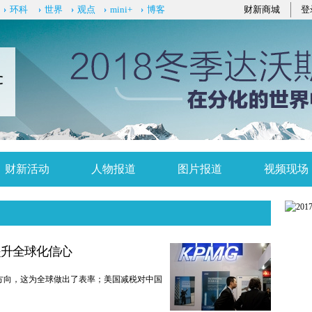
环科
世界
观点
mini+
博客
财新商城
登
财新活动
人物报道
图片报道
视频现场
提升全球化信心
方向，这为全球做出了表率；美国减税对中国