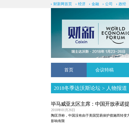
财新网首页
经济
金融
公司
政经
首页
会议特稿
2018冬季达沃斯论坛
> 人物报道
毕马威亚太区主席：中国开放承诺
2018年01月26日
陶匡淳称，中国没有由于美国贸易保护措施而转变
影响有限