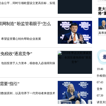
社会公平，同时引领欧盟设立更高目标，实现
意大
将“
互联网制造” 盼监管着眼于“怎么
真蒂
，希望监管重心转向帮助企业发展
避免税收“逐底竞争”
，包括投资于人力资本，税收收入必须得到保
19:46
扑相变
07:43
需要“指引”
竞争
的数据原则，以及培养下一代劳动者来使技术
07:39
讲至关