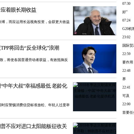
07:30
资者应着眼长期收益
好”
07:24
束缚，而应运用长远视角投资，会获更大收益
G20
23:02
国际贸
TPP将回击“反全球化”浪潮
22:59
架一致，将使各国普通劳动者获益，有效抵御反
要作用
22:48
界
国“中年大叔”幸福感最低 老龄化
22:41
可及
22:00
同时应警惕消费信贷标准放松、年轻人过度举
首要任
特朗普不应对进口太阳能板征收关