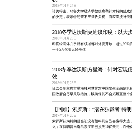
2018年01月24日
诺奖得主、耶鲁大学经济学教授席勒针对特朗普政
的决定，表示特朗普不应征收关税；而应直接补偿
2018冬季达沃斯|莫迪谈印度：以大
2018年01月23日
印度经济体几乎所有领域都对外资开放，超过90%的
一个5万亿美元经济体
2018冬季达沃斯|方星海：针对宏
效
2018年01月23日
证监会副主席方星海针对世界对中国发生金融危机
国政府会尽早采取措施，以确保其不会拓展至整个
【回顾】索罗斯：“潜在独裁者”特
2017年01月20日
索罗斯认为特朗普当初没有预料到自己会赢得大选
么；在特朗普当选后索罗斯已损失10亿美元，而他