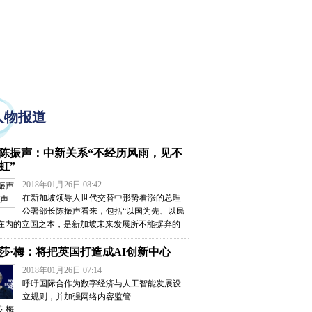
人物报道
陈振声：中新关系“不经历风雨，见不
虹”
2018年01月26日 08:42
在新加坡领导人世代交替中形势看涨的总理
声
公署部长陈振声看来，包括“以国为先、以民
”在内的立国之本，是新加坡未来发展所不能摒弃的
莎·梅：将把英国打造成AI创新中心
2018年01月26日 07:14
呼吁国际合作为数字经济与人工智能发展设
立规则，并加强网络内容监管
·梅