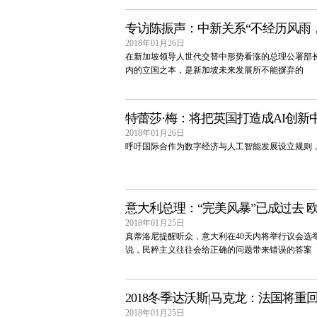
专访陈振声：中新关系“不经历风雨
2018年01月26日
在新加坡领导人世代交替中形势看涨的总理公署部长
内的立国之本，是新加坡未来发展所不能摒弃的
特蕾莎·梅：将把英国打造成AI创新
2018年01月26日
呼吁国际合作为数字经济与人工智能发展设立规则
意大利总理：“完美风暴”已成过去 欧
2018年01月25日
真蒂洛尼提醒听众，意大利在40天内将举行议会选
说，民粹主义往往会给正确的问题带来错误的答案
2018冬季达沃斯|马克龙：法国将重
2018年01月25日