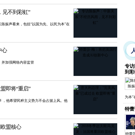
，见不到彩虹”
陈振声看来，包括“以国为先、以民为本”在
中心
，并加强网络内容监管
专访
到彩
陈振
盟即将“重启”
为本
举 ，他希望民粹主义势力不会占据上风。他
特蕾
回欧盟核心
特蕾莎