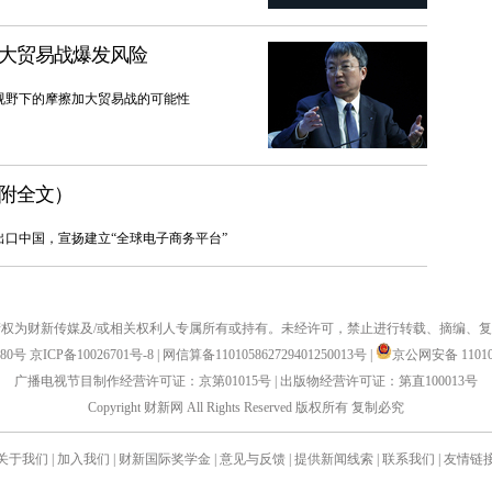
加大贸易战爆发风险
视野下的摩擦加大贸易战的可能性
（附全文）
口中国，宣扬建立“全球电子商务平台”
权为财新传媒及/或相关权利人专属所有或持有。未经许可，禁止进行转载、摘编、
880号
京ICP备10026701号-8
|
网信算备110105862729401250013号
|
京公网安备 110105
广播电视节目制作经营许可证：京第01015号
|
出版物经营许可证：第直100013号
Copyright 财新网 All Rights Reserved 版权所有 复制必究
关于我们
|
加入我们
|
财新国际奖学金
|
意见与反馈
|
提供新闻线索
|
联系我们
|
友情链