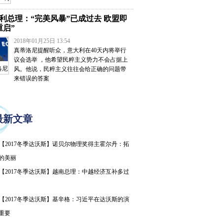
利总理：“完美风暴”已成过去 欧盟即
重启”
2018年01月25日 13:54
真蒂洛尼提醒听众，意大利在40天内将举行
议会选举 ，他希望民粹主义势力不会占据上
洛尼
风。他说，民粹主义往往会给正确的问题带
来错误的答案
最新文章
【2017冬季达沃斯】诺贝尔物理奖得主霍尔丹：拓
的美丽
【2017冬季达沃斯】越南总理：中越经济互补多过
【2017冬季达沃斯】基辛格：习近平在达沃斯的演
重要