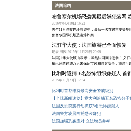
法国追凶
布鲁塞尔机场恐袭案最后嫌犯落网 
2016年04月10日 16:22
去年11月巴黎连环恐袭中，最后一名在逃主要疑犯
鲁塞尔国际机场恐袭爆炸案
法驻华大使：法国旅游已全面恢复
记者 田园 2015年11月26日 20:09
法国驻华大使顾山表示，虽然法国面临恐怖主义打
量已经超过10万人来保证市民和游客安全，旅游可
比利时逮捕16名恐怖组织嫌疑人 首
2015年11月23日 12:34
比利时首都维持最高安全警戒级别
【全球新闻速览】意大利追捕五名恐怖分子
法国反恐突袭行动抓获8名恐怖嫌疑人
法国警方凌晨围捕恐袭嫌犯
法国加强恐袭应对 立法增员并举