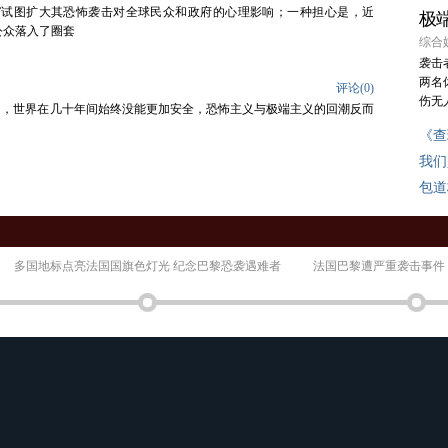
”试图扩大其恐怖袭击对全球民众和政府的心理影响；一种担心是，近
极
公众落入了圈套
综合媒
袭击
两名
评论(
0
)
伤无
的突起，世界在几十年间始终没能更加安全，恐怖主义与极端主义的回潮反而
《查
我们
包道
多国地标点亮法国国旗色灯光 纪念巴黎恐袭遇难者
法国巴黎遭严重袭击事件
锁
法财新直击：巴黎恐袭第二天 部分商店闭门谢客