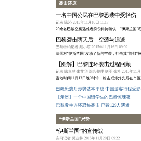
袭击还原
一名中国公民在巴黎恐袭中受轻伤
记者 陈沁 2015年11月16日 11:17
20余名巴黎空袭遇难者身份尚待确认，“伊斯兰国”
巴黎袭击两天后：空袭与追逃
巴黎特约记者 戴小萌 2015年11月16日 09:02
法国对“伊斯兰国”发动了新的空袭，打击其“首都
【图解】巴黎连环袭击过程回顾
记者 陈嘉慧 张艾华 综合整理 制图 张希 2015年11月15
当地时间11月13日晚9时许，枪击或爆炸先后在
巴黎恐袭后形势基本平稳 中国游客行程受影
【亲历】一个中国留学生的巴黎惊魂夜
巴黎发生连环恐怖袭击 已致129人遇难
“伊斯兰国”局势
“伊斯兰国”的宣传战
实习记者 莫业林 2015年11月20日 09:22