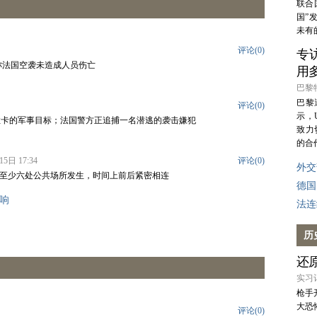
联合
国”
未有
评论(
0
)
专
称法国空袭未造成人员伤亡
用
巴黎特
巴黎
评论(
0
)
示，
”拉卡的军事目标；法国警方正追捕一名潜逃的袭击嫌犯
致力
的合
日 17:34
评论(
0
)
外交
市区至少六处公共场所发生，时间上前后紧密相连
德国
响
法连
历
还
实习记
枪手
大恐
评论(
0
)