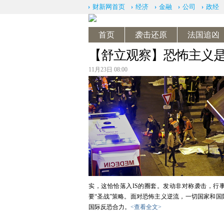
财新网首页
经济
金融
公司
政经
首页
袭击还原
法国追凶
【舒立观察】恐怖主义
11月23日 08:00
实，这恰恰落入IS的圈套。发动非对称袭击，行事
要“圣战”策略。面对恐怖主义逆流，一切国家和
国际反恐合力。
<查看全文>