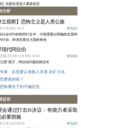
讯】法国全境进入紧急状态
论分析
舒立观察】恐怖主义是人类公敌
年11月20日 10:21
评论(
0
)
际社会对IS的协同打击中，中国需要以明确的态度和
的行动，扮演负责任大国的角色
寻现代阿拉伯
王烁 2015年11月19日 14:04
评论(
0
)
斯兰国”易灭，阿拉伯问题的路还长
专家：反恐要认准敌人本质 勿扩大化
恐袭谁的错？
恐怖袭击下的不确定性
球反应
理会通过打击IS决议：有能力者采取
切必要措施
年11月21日 09:26
评论(
0
)