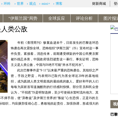
环科
世界
观点
mini+
博客
财新商城
登
“伊斯兰国”局势
全球反应
评论分析
图片报
是人类公敌
年初《查理周刊》惨案血迹未干，日前发生的巴黎连环恐
怖袭击再次震惊全球。恐怖组织“伊斯兰国”（IS）宣布对这一事
件负责。紧接着，消息传来，前期遭受绑架的中国公民樊京辉
被IS残忍杀害，中国政府强烈谴责这一暴行。事实证明，恐怖
主义是人类公敌，中国与IS绝不可能“井水不犯河水”。
此次巴黎事件是“9·11”以来最严重的恐怖袭击。其组织之严
密，手段之野蛮，均表明IS已取代为害全球近20年的基地组
织，成为践踏人类文明底线的最凶残的敌人。爱好和平的人们
每每为其斩首等滥施酷刑的行径感到惊悚。部分官员和民众曾
认为，“不招惹”IS是明智选择，至少可使祸水暂时流向他方。其
不择手段，使“异教徒”及伊斯兰世界的“叛徒”心生恐惧，正是IS的主
国际组织，均应摒弃绥靖心态，勇敢地担起责任，加强协调，形成强大的
视
巴黎