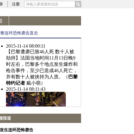
录
注册
道
频报道
发生连环恐怖袭击