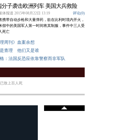
端分子袭击欧洲列车 美国大兵救险
体报道 2015年08月22日 13:19
评论(
0
)
者携带自动步枪和大量弹药，欲在比利时境内开火，
休假中的美国军人第一时间将其制服，事件中三人受
人死亡
理周刊》血案余想
是查理 他们又是谁
格：法国反恐应依靠警察而非军队
 已致上百人死