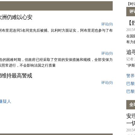
【时
评
欧洲仍难以心安
【
评论(
0
)
2015
阿布里尼连同5名同党先后被捕。比利时方面证实，阿布里尼也参与了布
在国
有力
追
评论(
0
)
记者 
击的困难时期，但政府已经采取了空前的安保措施和规模，全部安保力
以照常进行，不会影响法国之行质量
“伊
都维持最高警戒
警界
评论(
0
)
巴黎
巴黎
嫌疑人
全
安
一
2015