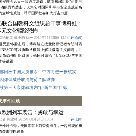
国安理会20日一致通过决议，谴责极端组织“伊斯兰
发动的恐怖袭击，认为它对国际和平与安全造成前所
的全球性威胁，呼吁国际社会加大打击力度
访联合国教科文组织总干事博科娃：
多元文化驱除恐怖
约记者 戴小萌 仇一 2015年11月20日 13:13
评论(
0
)
遭受恐怖袭击后，博科娃在接受财新记者专访时表
UNESCO可以协助从根源上解决极端主义问题，并
切断恐怖组织财源；她同时谈论了UNESCO与中国
作等话题
部回应中国人质被杀：中方将进一步核实
因炸弹威胁取消与荷兰队球赛
续第三天轰炸叙境内“伊斯兰国”目标
史事件回顾
原欧洲列车袭击：勇敢与幸运
者 莫业林 2015年08月24日 18:54
评论(
0
)
开枪时卡壳，美国乘客上前奋勇搏斗，一起可能的重
怖袭击得以避免