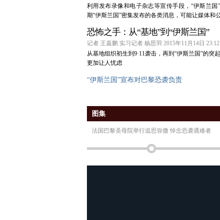
利用发布录像和电子杂志等宣传手段，“伊斯兰国
期“伊斯兰国”密集发布的各类消息，可能让媒体和
恐怖之手：从“基地”到“伊斯兰国”
记者 王嘉鹏 实习记者 杨思羽 2015年11月14日 23:12
从基地组织初生到9·11袭击，再到“伊斯兰国”
更加让人忧虑
“伊斯兰国”宣布对巴黎恐袭负责
图集
法国巴黎圣母院举行追思弥撒 悼念恐袭遇难者
财新直击：巴黎遭恐袭第二天 爆炸现场附近仍封