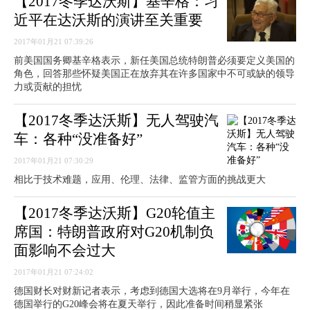
【2017冬季达沃斯】基辛格：习
近平在达沃斯的演讲至关重要
2017年01月21 07:39:26
前美国国务卿基辛格表示，新任美国总统特朗普必须要定义美国的
角色，回答那些怀疑美国正在放弃其在许多国家中不可或缺的领导
力或贡献的担忧
【2017冬季达沃斯】无人驾驶汽
车：各种“没准备好”
2017年01月21 07:30:29
相比于技术难题，应用、伦理、法律、监管方面的挑战更大
【2017冬季达沃斯】G20轮值主
席国：特朗普政府对G20机制负
面影响不会过大
2017年01月21 07:24:02
德国财长对财新记者表示，考虑到德国大选将在9月举行，今年在
德国举行的G20峰会将在夏天举行，因此准备时间稍显紧张