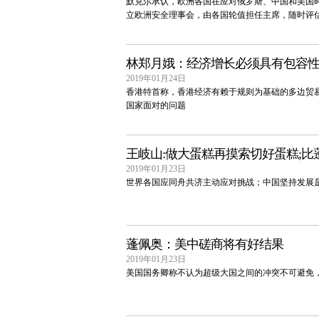
默克尔承认，欧洲各国在应对俄罗斯、中国和美国
立欧洲安全理事会，由各国轮值担任主席，随时评
林郑月娥：经济增长必须具有包容
2019年01月24日
香港特首称，香港经济有赖于规则为基础的多边贸
国家面对的问题
王岐山:做大蛋糕再摸索切好蛋糕;比
2019年01月23日
世界各国应同舟共济主动应对挑战；中国坚持发展
蓬佩奥：美中磋商将有好结果
2019年01月23日
美国国务卿称不认为超级大国之间的冲突不可避免