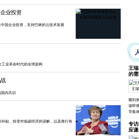
商企业投资
引中国企业投资，支持巴林的云技术发展
次工业革命时代的全球架构
王瑞
的需
挑战
王瑞
为国内共识
耀到
坡即
导集
的补贴，转变对低碳经济的误解，以及推行有
专访
应谦