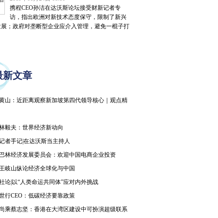
携程CEO孙洁在达沃斯论坛接受财新记者专
访，指出欧洲对新技术态度保守，限制了新兴
发展；政府对垄断型企业应介入管理，避免一棍子打
最新文章
黄山：近距离观察新加坡第四代领导核心｜观点精
林毅夫：世界经济新动向
记者手记|在达沃斯当主持人
巴林经济发展委员会：欢迎中国电商企业投资
王岐山纵论经济全球化与中国
社论|以“人类命运共同体”应对内外挑战
世行CEO：低碳经济要靠政策
尚乘蔡志坚：香港在大湾区建设中可扮演超级联系