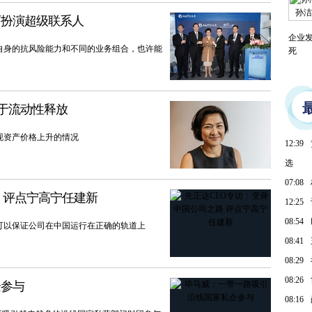
孙洁
可扮演超级联系人
企业
自身的抗风险能力和不同的业务组合，也许能
死
益于流动性释放
现资产价格上升的情况
12:39
选
07:08
 评点宁高宁任建新
12:25
08:54
可以保证公司在中国运行在正确的轨道上
08:41
08:29
08:26
企参与
08:16