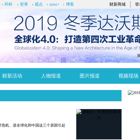
环科
世界
观点
mini+
博客
财新商城
登
财新活动
人物报道
图片报道
视频现场
济危机、逆全球化和中国这三个原因引起