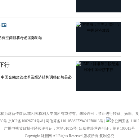
缓
仍有空间且将考虑国际影响
下行
，中国金融监管改革及经济结构调整仍然是必
权为财新传媒及/或相关权利人专属所有或持有。未经许可，禁止进行转载、摘编、
880号
京ICP备10026701号-8
|
网信算备110105862729401250013号
|
京公网安备 110105
广播电视节目制作经营许可证：京第01015号
|
出版物经营许可证：第直100013号
Copyright 财新网 All Rights Reserved 版权所有 复制必究