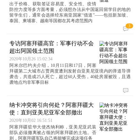
出于价格、获取签证容易度、安全性、疫情
防控力度等多方面考量，必须想办法从中国返回留学目的地的
留学生们，通常会选择经东南亚国家“借道”——包括新加坡、
泰国、柬埔寨、越南等国都在其考虑范围内
3
专访阿塞拜疆高官：军事行动不会
超出阿国领土范围
2020年10月26 15:02:34
阿米尔巴约夫介绍，10月11日和17日，阿塞
拜疆第二大城市占贾两度遭到发射自亚美尼亚境内的弹道导弹
袭击，共造成25人死亡，超过60人受伤，40处房屋被毁，且遇
袭地点均非军事目标
纳卡冲突将引向何处？阿塞拜疆大
使：直到亚美尼亚军全部撤出
2020年10月02 16:51:51
阿塞拜疆驻华大使杰纳利称，亚美尼亚武装
部队必须撤离被占领的阿塞拜疆的土地。否
则，阿塞拜疆军队自己将能够完成这项任务