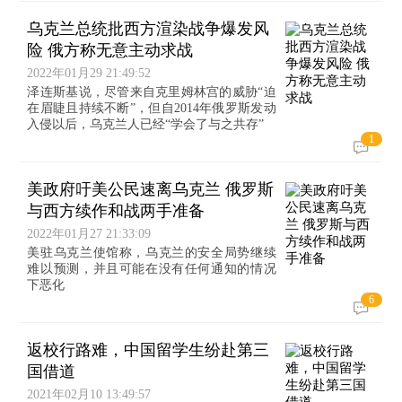
乌克兰总统批西方渲染战争爆发风
险 俄方称无意主动求战
2022年01月29 21:49:52
泽连斯基说，尽管来自克里姆林宫的威胁“迫
在眉睫且持续不断”，但自2014年俄罗斯发动
入侵以后，乌克兰人已经“学会了与之共存”
1
美政府吁美公民速离乌克兰 俄罗斯
与西方续作和战两手准备
2022年01月27 21:33:09
美驻乌克兰使馆称，乌克兰的安全局势继续
难以预测，并且可能在没有任何通知的情况
下恶化
6
返校行路难，中国留学生纷赴第三
国借道
2021年02月10 13:49:57