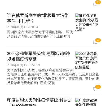
15
谁在俄罗斯发生的“北极最大污染
事件”中甩锅？
2020年06月11 20:05:41
要消除这次泄漏事故对于环境的影响，即使
只是初步消除，恐怕也需要10年以上的时间
4
2000余秘鲁军警染病 惩罚3万例违
规难挡疫情蔓延
2020年05月15 16:51:59
为了控制外出人数，秘鲁政府甚至曾尝试男
女性隔日上街轮流采购，或一户一人外出采购，以及周日禁止
外出等政策。在不断变化的政策尺度下，警察逮捕、查处的违
反紧急出行规定的事件已逾3万例
1
印度封锁50天剎住疫情蔓延 解封之
后社经冲击难复