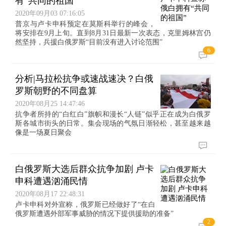
有“共同的祖国”
2020年09月03 07:16:05
普京与卢卡申科预定在莫斯科举行的峰会，
将安排在9月上旬。直到8月31日最新一次表态，克里姆林宫仍
然坚持，兵援白俄罗斯“目前没有进入讨论范围”
6
分析|马拉松抗争或速战速决？白俄
罗斯朝野的不同盘算
2020年08月25 14:47:46
抗争者所持的“白红白”旗帜和漫长“人链”似乎正在成为白俄罗
斯各城市街头的日常。集会现场的气氛日渐轻松，甚至越来越
像是一场夏日聚会
白俄罗斯大选后群众抗争加剧 卢卡
申科遭遇汹涌民情
2020年08月17 22:48:31
卢卡申科对外宣称，俄罗斯已经做好了“在白
俄罗斯遭遇外部军事威胁的情况下提供援助的准备”
2