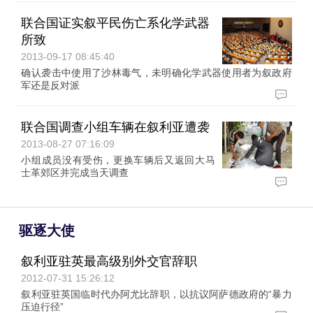
联合国证实叙平民伤亡系化学武器
所致
2013-09-17 08:45:40
确认袭击中使用了沙林毒气，未明确化学武器使用者为叙政府
军还是反对派
联合国调查小组车辆在叙利亚遭袭
2013-08-27 07:16:09
小组成员没有受伤，更换车辆后又返回大马
士革郊区并完成当天调查
驱逐大使
叙利亚驻英最高级别外交官辞职
2012-07-31 15:26:12
叙利亚驻英国临时代办阿尤比辞职，以抗议阿萨德政府的“暴力
压迫行径”