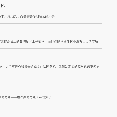
文化
并非天经地义，而是需要仔细经营的大事
有效提高员工的参与度和工作效率，而他们能把握住这个潜力巨大的市场
影响，人们更担心移民会造成文化认同危机，政策制定者的应对也该更多从
共同之处——也许共同之处有点过多了