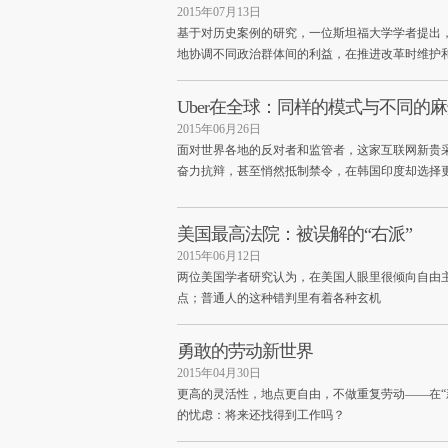
2015年07月13日
基于对历史案例的研究，一位斯坦福大学学者提出
地协调不同政治群体间的利益，在推进改革时维护
Uber在全球：同样的模式与不同的
2015年06月26日
面对世界各地的反对者和监管者，这家互联网新贵
奋力抗辩，甚至悄然抵制禁令，在韩国印度却选择
美国最高法院：被误解的“右派”
2015年06月12日
两位美国学者研究认为，在美国人眼里很倾向自由主
点；普通人的这种错判里有着各种玄机
勇敢的劳动新世界
2015年04月30日
更高的灵活性，地点更自由，不做重复劳动——在“
的忧虑：将来还找得到工作吗？