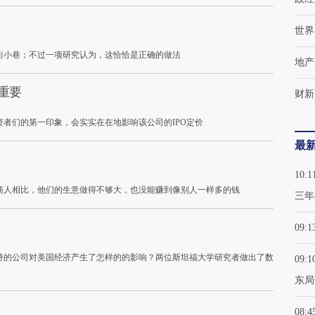
世界
街小巷；不过一项研究认为，这恰恰是正确的做法
地产
多重要
财新
资者们的第一印象，会实实在在地影响该公司的IPO定价
最
10:1
商人相比，他们的生意做得不够大，也没能赚到像别人一样多的钱
三年
09:1
持的公司对美国经济产生了怎样的的影响？两位斯坦福大学研究者做出了数
09:1
东局
08:4