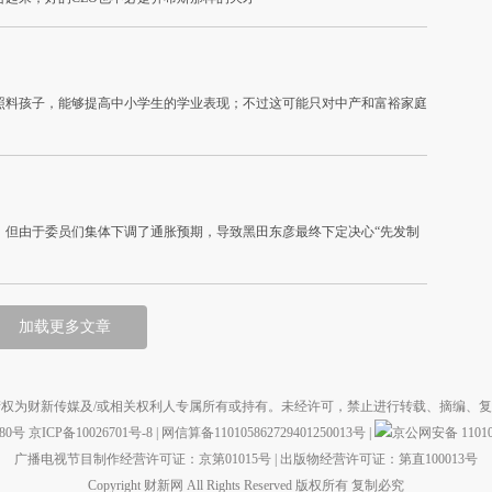
照料孩子，能够提高中小学生的学业表现；不过这可能只对中产和富裕家庭
，但由于委员们集体下调了通胀预期，导致黑田东彦最终下定决心“先发制
加载更多文章
权为财新传媒及/或相关权利人专属所有或持有。未经许可，禁止进行转载、摘编、
880号
京ICP备10026701号-8
|
网信算备110105862729401250013号
|
京公网安备 110105
广播电视节目制作经营许可证：京第01015号
|
出版物经营许可证：第直100013号
Copyright 财新网 All Rights Reserved 版权所有 复制必究