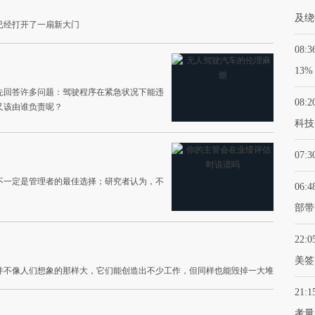
及绕
已经打开了一扇新大门
08:3
13%
先回答许多问题：驾驶程序在紧急状况下能违
08:2
又该由谁负责呢？
科技
07:3
不一定是管理者的最佳选择；研究者认为，不
06:4
部带
22:0
美签
并不像人们想象的那样大，它们能创造出不少工作，但同样也能毁掉一大堆
21:1
考量