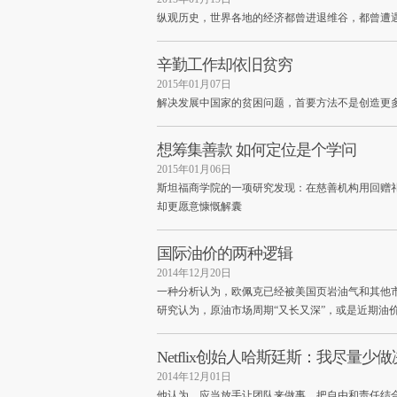
纵观历史，世界各地的经济都曾进退维谷，都曾遭
辛勤工作却依旧贫穷
2015年01月07日
解决发展中国家的贫困问题，首要方法不是创造更
想筹集善款 如何定位是个学问
2015年01月06日
斯坦福商学院的一项研究发现：在慈善机构用回赠
却更愿意慷慨解囊
国际油价的两种逻辑
2014年12月20日
一种分析认为，欧佩克已经被美国页岩油气和其他
研究认为，原油市场周期“又长又深”，或是近期油
Netflix创始人哈斯廷斯：我尽量少
2014年12月01日
他认为，应当放手让团队来做事，把自由和责任结合