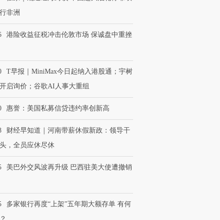
行非洲
6
港险收益征税冲击伦敦市场 保诚盘中重挫
0
T早报｜MiniMax今日起纳入港股通；宇树
开启询价；谷歌AI人事大重组
0
惠誉：美国私募信贷违约率创新高
8
财经早知道｜河南带薪休假新政：领导干
头，全员应休尽休
5
美巴外交风波再升级 巴西驻美大使遭撤销
5
多家银行再度“上架”五年期大额存单 有何
？