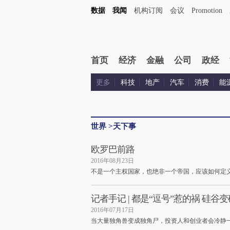
数据
我闻
机构订阅
会议
Promotion
首页
经济
金融
公司
政经
更多
科技
地产
汽车
消费
能
世界
>
天下事
欧罗巴前路
2016年08月23日
不是一个主权国家，也绝非一个帝国，应该如何定
记者手记 | 都是“逗号”惹的祸 硅谷
2016年07月17日
当大量独角兽变成独角尸，投资人和创业者会冷静一