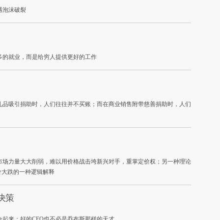
遇泡沫破裂
多的就业，而是给穷人提供更好的工作
礼品吸引捐助时，人们往往并不买账；而在商业销售附带慈善捐助时，人们
市场力量大大削弱，难以用价格战击垮新兴对手，重掌定价权；另一种理论
价大跌的一种逻辑解释
做决策
起来；好的CEO也不必是乔布斯那样的天才