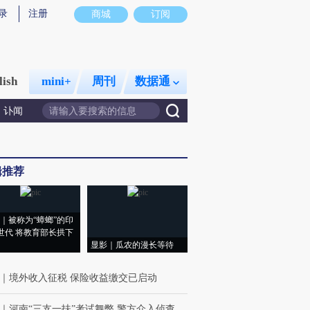
录
注册
商城
订阅
lish
mini+
周刊
数据通
讣闻
辑推荐
｜被称为“蟑螂”的印
世代 将教育部长拱下
显影｜瓜农的漫长等待
｜
境外收入征税 保险收益缴交已启动
｜
河南“三支一扶”考试舞弊 警方介入侦查