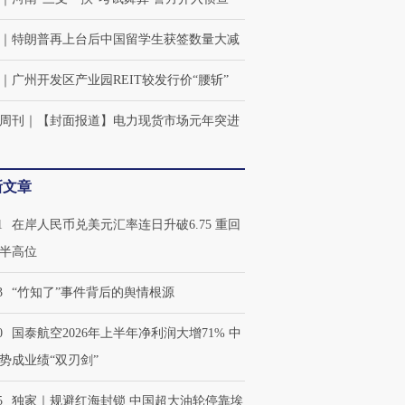
｜
特朗普再上台后中国留学生获签数量大减
｜
广州开发区产业园REIT较发行价“腰斩”
周刊
｜
【封面报道】电力现货市场元年突进
新文章
1
在岸人民币兑美元汇率连日升破6.75 重回
半高位
3
“竹知了”事件背后的舆情根源
0
国泰航空2026年上半年净利润大增71% 中
势成业绩“双刃剑”
5
独家｜规避红海封锁 中国超大油轮停靠埃