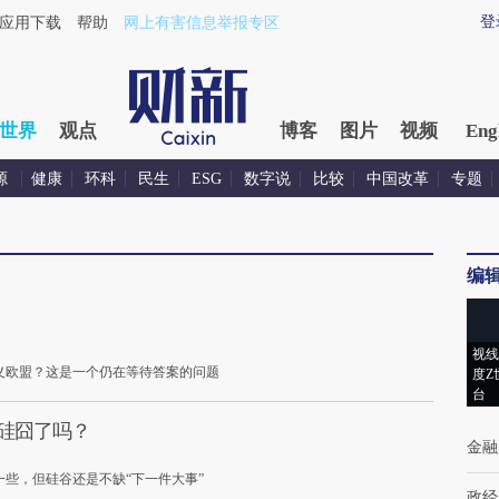
登
应用下载
帮助
网上有害信息举报专区
世界
观点
博客
图片
视频
Eng
源
健康
环科
民生
ESG
数字说
比较
中国改革
专题
编
视线
义欧盟？这是一个仍在等待答案的问题
度Z
台
变硅囧了吗？
金融
些，但硅谷还是不缺“下一件大事”
政经